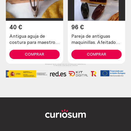
40
€
96
€
Antigua aguja de
Pareja de antiguas
costura para maestros
maquinillas. Afeitadora
zapateros y curtidores.
y recortadora marca
Años 30
schick.
COMPRAR
COMPRAR