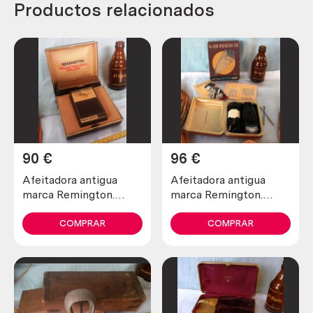
Productos relacionados
90
€
96
€
Afeitadora antigua
Afeitadora antigua
marca Remington.
marca Remington.
Preciosa pieza de
Preciosa pieza de
colección
colección
COMPRAR
COMPRAR