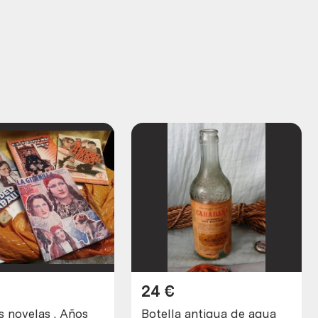
24
€
s novelas . Años
Botella antigua de agua