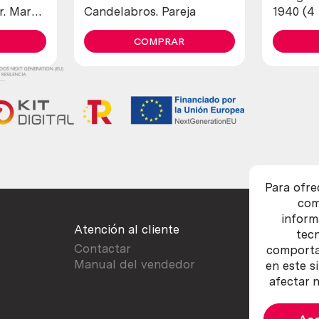
ar. Marca
Candelabros. Pareja
1940 (4
diferent
COMPRAR
Para ofre
com
inform
Atención al cliente
tec
Contactar
comportam
Manual del vendedor
en este s
afectar n