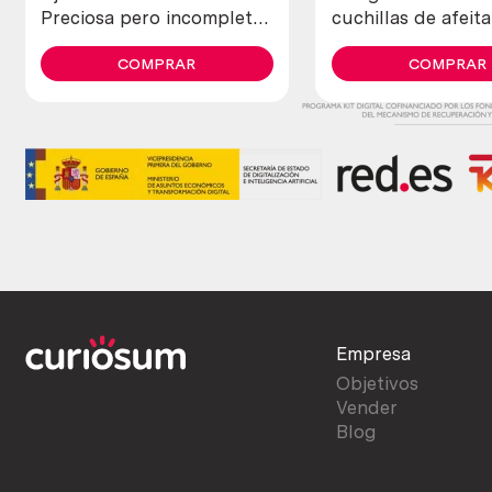
Preciosa pero incompleta
cuchillas de afeit
y en mal estado.
allegro.
COMPRAR
COMPRAR
Empresa
Objetivos
Vender
Blog