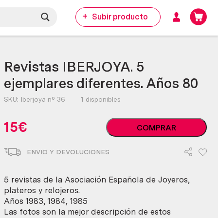
Subir producto
Revistas IBERJOYA. 5
ejemplares diferentes. Años 80
SKU:
Iberjoya nº 36
1 disponibles
Revistas
15
€
COMPRAR
IBERJOYA.
5
ENVIO Y DEVOLUCIONES
ejemplares
diferentes.
Años
5 revistas de la Asociación Española de Joyeros,
80
plateros y relojeros.
cantidad
Años 1983, 1984, 1985
Las fotos son la mejor descripción de estos