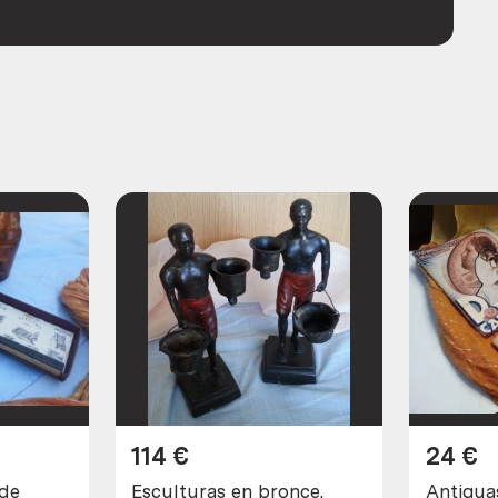
114
€
24
€
 de
Esculturas en bronce.
Antigua