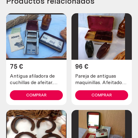
Productos relacionados
75
€
96
€
Antigua afiladora de
Pareja de antiguas
cuchillas de afeitar.
maquinillas. Afeitadora
Marca allegro.
y recortadora marca
schick.
COMPRAR
COMPRAR