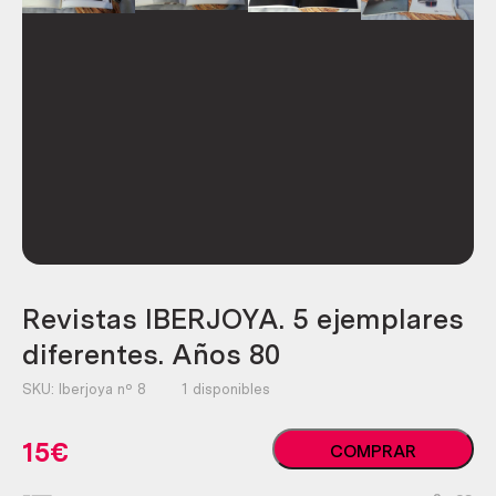
Revistas IBERJOYA. 5 ejemplares
diferentes. Años 80
SKU:
Iberjoya nº 8
1 disponibles
Revistas
15
€
COMPRAR
IBERJOYA.
5