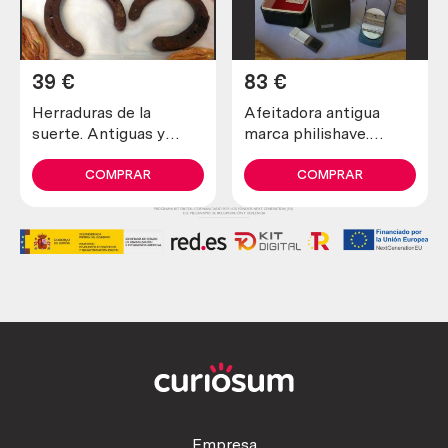
39
€
83
€
Herraduras de la
Afeitadora antigua
suerte. Antiguas y
marca philishave.
verdaderas (lote de 4
Preciosa pieza de
unidades)
colección
COMPRAR
COMPRAR
Empresa