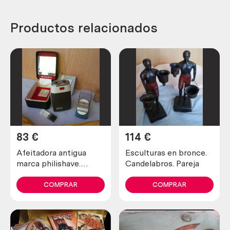
Productos relacionados
83
€
114
€
Afeitadora antigua
Esculturas en bronce.
marca philishave.
Candelabros. Pareja
Preciosa pieza de
colección
COMPRAR
COMPRAR