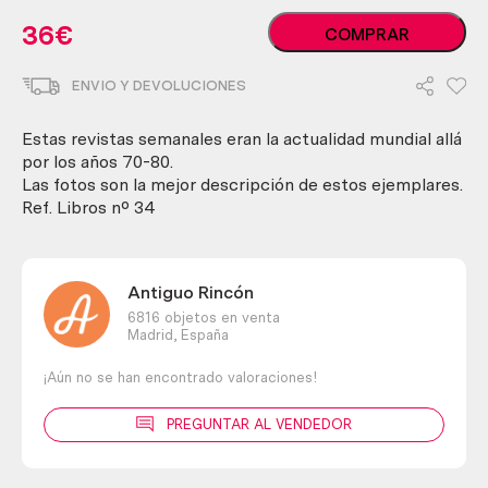
Revistas
36
€
COMPRAR
TRIUNFO.
Año
ENVIO Y DEVOLUCIONES
1976.
12
ejemplares
Estas revistas semanales eran la actualidad mundial allá
diferentes.
por los años 70-80.
cantidad
Las fotos son la mejor descripción de estos ejemplares.
Ref. Libros nº 34
Antiguo Rincón
6816 objetos en venta
Madrid,
España
¡Aún no se han encontrado valoraciones!
PREGUNTAR AL VENDEDOR