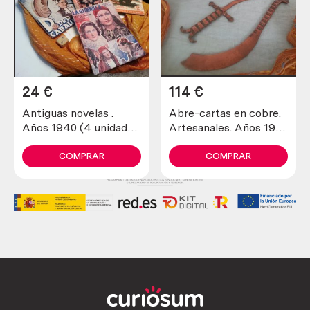
24
€
114
€
Antiguas novelas .
Abre-cartas en cobre.
Años 1940 (4 unidades
Artesanales. Años 1900
diferentes)
maravillosos. Old open
letters in copper
COMPRAR
COMPRAR