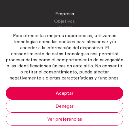
Empresa
Objetivos
Vender
Blog
Para ofrecer las mejores experiencias, utilizamos
tecnologías como las cookies para almacenar y/o
acceder a la información del dispositivo. El
Atención al cliente
consentimiento de estas tecnologías nos permitirá
Contactar
procesar datos como el comportamiento de navegación
Manual del vendedor
o las identificaciones únicas en este sitio. No consentir
o retirar el consentimiento, puede afectar
negativamente a ciertas características y funciones.
Aceptar
Política del servicio
|
Política de privacidad
|
Política de Cookies
Copyright ©2026 Curiosum S.L. Todos los derechos reservados.
Denegar
Ver preferencias
Mi cuenta
Subir
Carrito