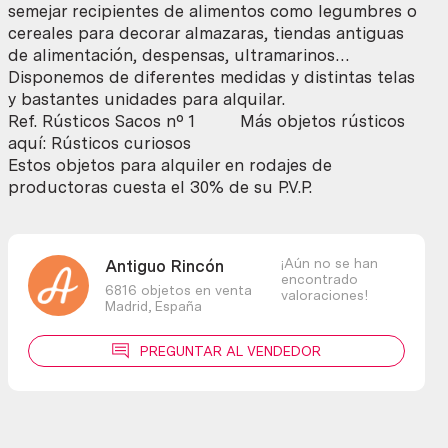
atrezzados
semejar recipientes de alimentos como legumbres o
con
cereales para decorar almazaras, tiendas antiguas
paja
de alimentación, despensas, ultramarinos…
o
Disponemos de diferentes medidas y distintas telas
diferentes
y bastantes unidades para alquilar.
materiales
Ref. Rústicos Sacos nº 1 Más objetos rústicos
para
aquí: Rústicos curiosos
alquiler
Estos objetos para alquiler en rodajes de
en
productoras cuesta el 30% de su P.V.P.
rodajes.
cantidad
¡Aún no se han
Antiguo Rincón
encontrado
6816 objetos en venta
valoraciones!
Madrid,
España
PREGUNTAR AL VENDEDOR