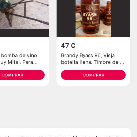
47
€
 bomba de vino
Brandy Byass 96, Vieja
uy Mital. Para
botella llena. Timbre de 4
r. Rústica.
pesetas.
COMPRAR
COMPRAR