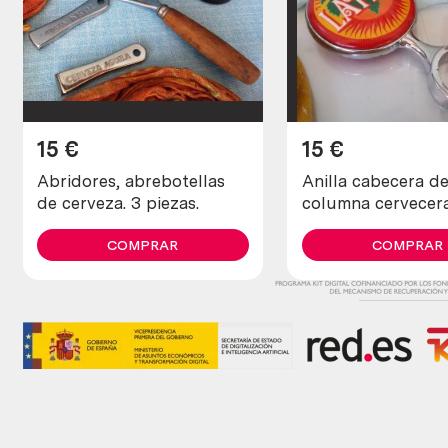
15
€
15
€
Abridores, abrebotellas
Anilla cabecera d
de cerveza. 3 piezas.
columna cervecer
Latino.
COMPRAR
COMPRAR