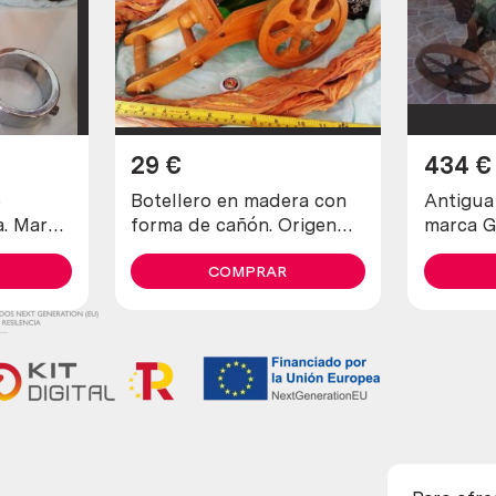
29
€
434
€
e
Botellero en madera con
Antigua
a. Marca
forma de cañón. Origen
marca G
alemán
restaura
COMPRAR