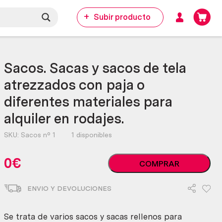
Subir producto
Sacos. Sacas y sacos de tela
atrezzados con paja o
diferentes materiales para
alquiler en rodajes.
SKU:
Sacos nº 1
1 disponibles
Sacos.
0
€
COMPRAR
Sacas
y
ENVIO Y DEVOLUCIONES
sacos
de
tela
Se trata de varios sacos y sacas rellenos para