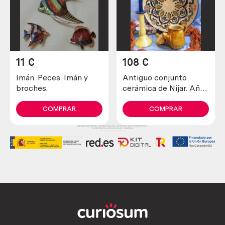
11
€
108
€
Imán. Peces. Imán y
Antiguo conjunto
broches.
cerámica de Nijar. Año
1930 (3 piezas)
COMPRAR
COMPRAR