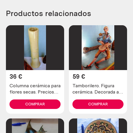
Productos relacionados
36
€
59
€
Columna cerámica para
Tamborilero. Figura
flores secas. Preciosa
cerámica. Decorada a
pieza artesanal
amano.
COMPRAR
COMPRAR