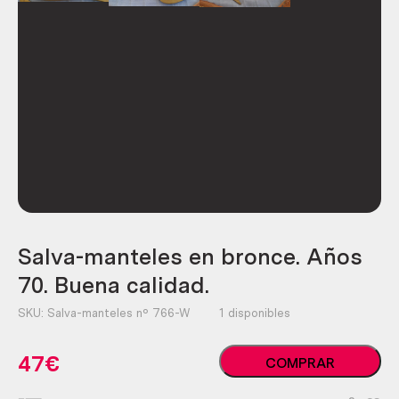
Salva-manteles en bronce. Años
70. Buena calidad.
SKU:
Salva-manteles nº 766-W
1 disponibles
Salva-
47
€
COMPRAR
manteles
en