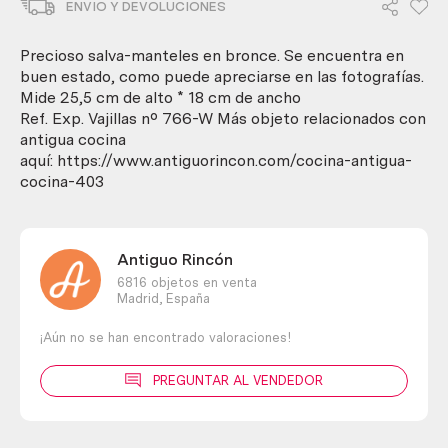
ENVIO Y DEVOLUCIONES
bronce.
Años
70.
Precioso salva-manteles en bronce. Se encuentra en
Buena
buen estado, como puede apreciarse en las fotografías.
calidad.
Mide 25,5 cm de alto * 18 cm de ancho
cantidad
Ref. Exp. Vajillas nº 766-W Más objeto relacionados con
antigua cocina
aquí: https://www.antiguorincon.com/cocina-antigua-
cocina-403
Antiguo Rincón
6816 objetos en venta
Madrid,
España
¡Aún no se han encontrado valoraciones!
PREGUNTAR AL VENDEDOR