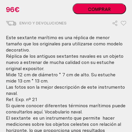
Sextante
96
€
COMPRAR
naval
en
ENVIO Y DEVOLUCIONES
bronce.
Réplica
actual.
Este sextante marítimo es una réplica de menor
Nuevo
tamaño que los originales para utilizarse como modelo
a
decorativo.
estrenar.
Réplica de los antiguos sextantes navales es un objeto
cantidad
nuevo a estrenar de mucha calidad con su estuche
original expositor.
Mide 12 cm de diámetro * 7 cm de alto. Su estuche
mide 13 cm * 13 cm.
Las fotos son la mejor descripción de este instrumento
naval.
Ref. Exp. nº 21
Si quiere conocer diferentes términos marítimos puede
consultarlos aquí. Vocabulario naval.
El sextante es un instrumento que permite hacer
mediciones sobre los objetos celestes con relación al
horizonte, lo que proporciona unos resultados