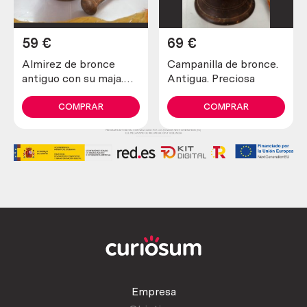
59
€
69
€
Almirez de bronce
Campanilla de bronce.
antiguo con su maja.
Antigua. Preciosa
0,5 kg. Antique bronze
almirez
COMPRAR
COMPRAR
Empresa