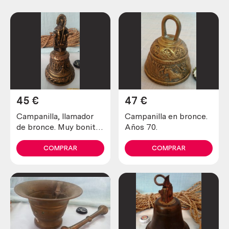
45
€
47
€
Campanilla, llamador
Campanilla en bronce.
de bronce. Muy bonita
Años 70.
pieza. Old bell, brass
knocker
COMPRAR
COMPRAR