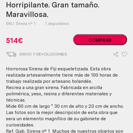
Horripilante. Gran tamaño.
Maravillosa.
SKU:
Sirena nº 1
1 disponibles
Sirena
514
€
COMPRAR
de
Fiji.
ENVIO Y DEVOLUCIONES
Réplica.
Horripilante.
Gran
Horrorosa Sirena de Fiji esqueletizada. Esta obra
tamaño.
realizada artesanalmente tiene más de 100 horas de
Maravillosa.
trabajo realizada por artesano holandés.
cantidad
Recrea a una gran sirena. Fabricada en arcilla
polimérica, yeso, resina y diferentes materiales y
técnicas.
Mide 60 cm de largo * 30 cm de alto y 20 cm de ancho.
Las fotos son la mejor descripción de esta obra que
sera un elemento magnífico de su gabinete de
curiosidades.
Ref. Gab. Sirena nº 1 Muchos de nuestros objetos son