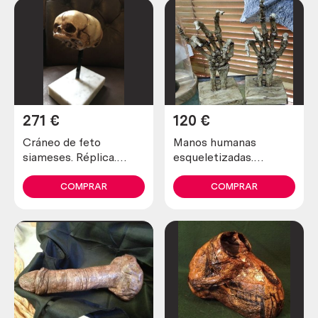
271
€
120
€
Cráneo de feto
Manos humanas
siameses. Réplica.
esqueletizadas.
Tamaño natural. Homo
Réplicas.
siamensis.
COMPRAR
COMPRAR
Impresionante.