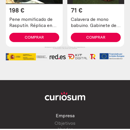
198
€
71
€
Pene momificado de
Calavera de mono
Rasputín. Réplica en
babuino. Gabinete del
fibra de vidrio y
horror. Obra realizada
poliester. Magnífica
en papel maché.
COMPRAR
COMPRAR
pieza. Miembro.
Origen británico.
Empresa
Objetivos
Vender