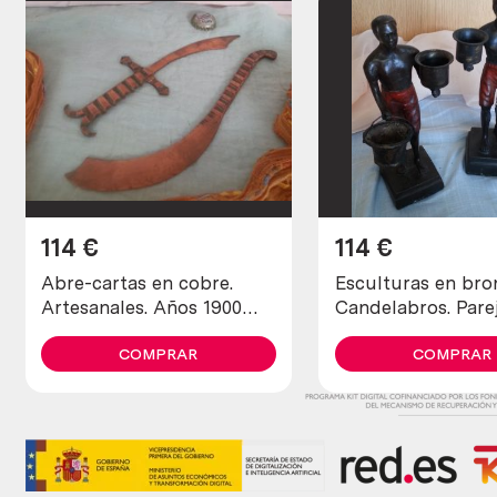
114
€
114
€
Abre-cartas en cobre.
Esculturas en bro
Artesanales. Años 1900
Candelabros. Pare
maravillosos. Old open
letters in copper
COMPRAR
COMPRAR