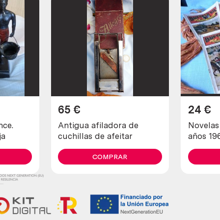
65
€
24
€
nce.
Antigua afiladora de
Novelas d
ja
cuchillas de afeitar
años 19
diferent
COMPRAR