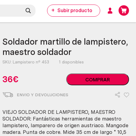
Subir producto
Soldador martillo de lampistero,
maestro soldador
SKU:
Lampistero nº 453
1 disponibles
Soldador
36
€
COMPRAR
martillo
de
ENVIO Y DEVOLUCIONES
lampistero,
maestro
soldador
VIEJO SOLDADOR DE LAMPISTERO, MAESTRO
cantidad
SOLDADOR: Fantásticas herramientas de maestro
lampistero, lamparero de origen austriaco. Mangode
madera. Punta de cobre. Mide 35 cm de largo * 10,5