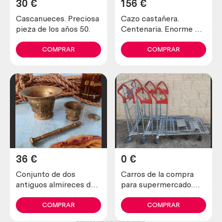
30
€
156
€
Cascanueces. Preciosa
Cazo castañera.
pieza de los años 50.
Centenaria. Enorme e
impresionante, en
cobre antiguo. Con su
COMPRAR
COMPRAR
tapa.
36
€
0
€
Conjunto de dos
Carros de la compra
antiguos almireces de
para supermercado.
bronce con una maja
Metálicos. Buen
estado. Carrito.
COMPRAR
COMPRAR