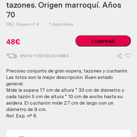
tazones. Origen marroquí. Años
70
SKU:
Sopera nº 6
1 disponibles
Sopera
48
€
COMPRAR
en
metal
ENVIO Y DEVOLUCIONES
con
juego
de
Precioso conjunto de gran sopera, tazones y cucharón.
tazones.
Las fotos son la mejor descripción. Buen estado
Origen
general.
marroquí.
Mide la sopera 17 cm de altura * 33 cm de diámetro y
Años
cada tazón 5 cm de altura * 10 cm de ancho hasta su
70
asidera. El cucharón mide 27 cm de largo con un
cantidad
diámetro de 9 cm.
Ref. Exp. nº 6