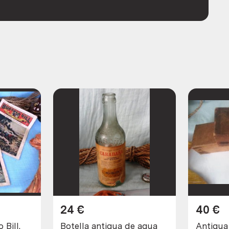
24
€
40
€
 Bill.
Botella antigua de agua
Antigua