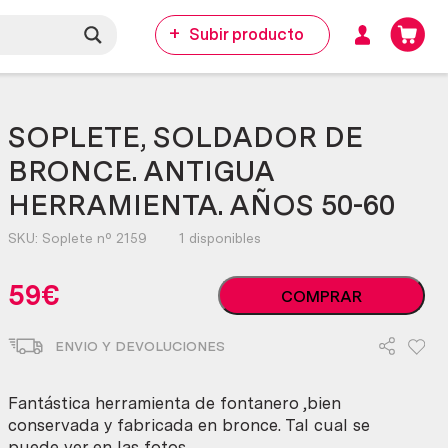
Subir producto
SOPLETE, SOLDADOR DE
BRONCE. ANTIGUA
HERRAMIENTA. AÑOS 50-60
SKU:
Soplete nº 2159
1 disponibles
SOPLETE,
59
€
COMPRAR
SOLDADOR
DE
ENVIO Y DEVOLUCIONES
BRONCE.
ANTIGUA
HERRAMIENTA.
Fantástica herramienta de fontanero ,bien
AÑOS
conservada y fabricada en bronce. Tal cual se
50-
puede ver en las fotos.