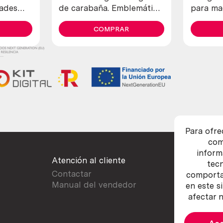
dades
de carabaña. Emblemática.
para ma
Vacía
curtido
COMPRAR
Para ofre
com
inform
Atención al cliente
tec
Contactar
comportam
Manual del vendedor
en este s
afectar n