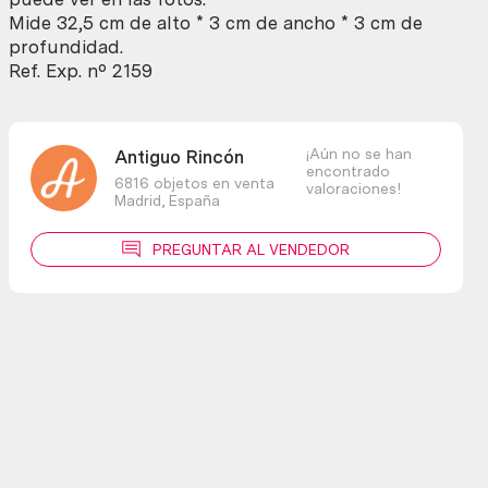
60
Mide 32,5 cm de alto * 3 cm de ancho * 3 cm de
cantidad
profundidad.
Ref. Exp. nº 2159
¡Aún no se han
Antiguo Rincón
encontrado
6816 objetos en venta
valoraciones!
Madrid,
España
PREGUNTAR AL VENDEDOR