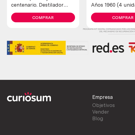
centenario. Destilador
Años 1960 (4 uni
fabricado en pesado
diferentes)
cobre. 80 litros.
COMPRAR
COMPRAR
Empresa
Objetivos
Vender
Blog