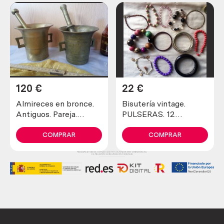
120
€
22
€
Almireces en bronce.
Bisutería vintage.
Antiguos. Pareja.
PULSERAS. 12
Maravillosos.
unidades. Muy bonitas
COMPRAR
COMPRAR