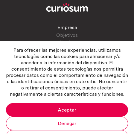
Empresa
Objetivos
Vender
Blog
Para ofrecer las mejores experiencias, utilizamos
tecnologías como las cookies para almacenar y/o
acceder a la información del dispositivo. El
Atención al cliente
consentimiento de estas tecnologías nos permitirá
Contactar
procesar datos como el comportamiento de navegación
Manual del vendedor
o las identificaciones únicas en este sitio. No consentir
o retirar el consentimiento, puede afectar
negativamente a ciertas características y funciones.
Aceptar
Política del servicio
|
Política de privacidad
|
Política de Cookies
Copyright ©2026 Curiosum S.L. Todos los derechos reservados.
Denegar