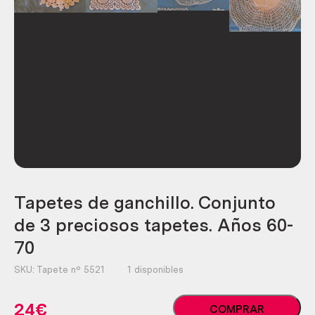
Tapetes de ganchillo. Conjunto
de 3 preciosos tapetes. Años 60-
70
SKU:
Tapete nº 5521
1 disponibles
Tapetes
24
€
COMPRAR