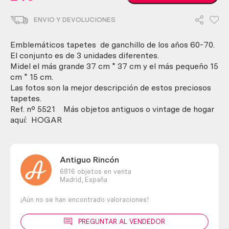
de
ganchillo.
ENVIO Y DEVOLUCIONES
Conjunto
de
3
Emblemáticos tapetes de ganchillo de los años 60-70.
preciosos
El conjunto es de 3 unidades diferentes.
tapetes.
Midel el más grande 37 cm * 37 cm y el más pequeño 15
Años
cm * 15 cm.
60-
Las fotos son la mejor descripción de estos preciosos
70
tapetes.
cantidad
Ref. nº 5521 Más objetos antiguos o vintage de hogar
aquí: HOGAR
Antiguo Rincón
6816 objetos en venta
Madrid,
España
¡Aún no se han encontrado valoraciones!
PREGUNTAR AL VENDEDOR