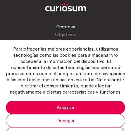
Empresa
Objetivos
Vender
Blog
Para ofrecer las mejores experiencias, utilizamos
tecnologías como las cookies para almacenar y/o
acceder a la información del dispositivo. El
Atención al cliente
consentimiento de estas tecnologías nos permitirá
Contactar
procesar datos como el comportamiento de navegación
Manual del vendedor
o las identificaciones únicas en este sitio. No consentir
o retirar el consentimiento, puede afectar
negativamente a ciertas características y funciones.
Aceptar
Política del servicio
|
Política de privacidad
|
Política de Cookies
Copyright ©2026 Curiosum S.L. Todos los derechos reservados.
Denegar