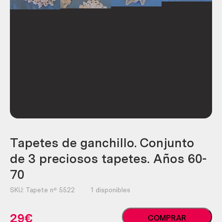
Tapetes de ganchillo. Conjunto
de 3 preciosos tapetes. Años 60-
70
SKU:
Tapete nº 5522
1 disponibles
Tapetes
29
€
COMPRAR