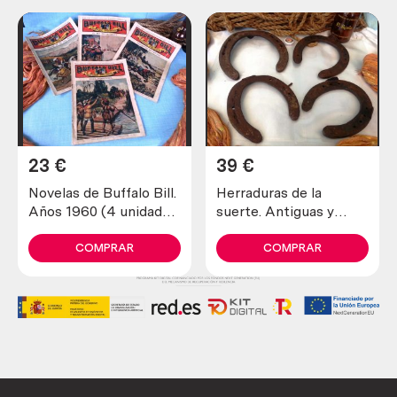
23
€
39
€
Novelas de Buffalo Bill.
Herraduras de la
Años 1960 (4 unidades
suerte. Antiguas y
diferentes)
verdaderas (lote de 4
unidades)
COMPRAR
COMPRAR