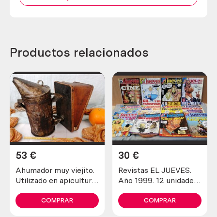
Productos relacionados
53
€
30
€
Ahumador muy viejito.
Revistas EL JUEVES.
Utilizado en apicultura
Año 1999. 12 unidades
para tranquilizar a las
diferentes.
abejas
COMPRAR
COMPRAR