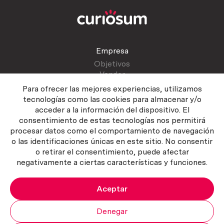
Empresa
Objetivos
Vender
Blog
Para ofrecer las mejores experiencias, utilizamos
tecnologías como las cookies para almacenar y/o
acceder a la información del dispositivo. El
Atención al cliente
consentimiento de estas tecnologías nos permitirá
Contactar
procesar datos como el comportamiento de navegación
Manual del vendedor
o las identificaciones únicas en este sitio. No consentir
o retirar el consentimiento, puede afectar
negativamente a ciertas características y funciones.
Aceptar
Política del servicio
|
Política de privacidad
|
Política de Cookies
Copyright ©2026 Curiosum S.L. Todos los derechos reservados.
Denegar