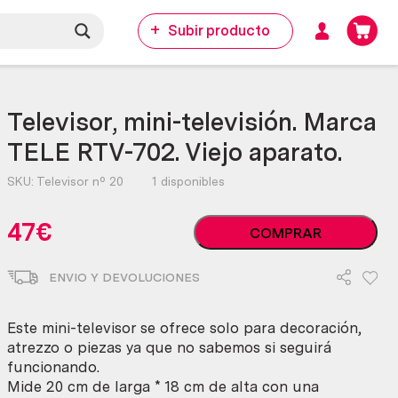
Subir producto
Televisor, mini-televisión. Marca
TELE RTV-702. Viejo aparato.
SKU:
Televisor nº 20
1 disponibles
Televisor,
47
€
COMPRAR
mini-
televisión.
ENVIO Y DEVOLUCIONES
Marca
TELE
RTV-
Este mini-televisor se ofrece solo para decoración,
702.
atrezzo o piezas ya que no sabemos si seguirá
Viejo
funcionando.
aparato.
Mide 20 cm de larga * 18 cm de alta con una