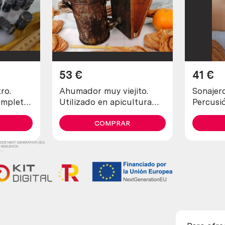
53
€
41
€
ro.
Ahumador muy viejito.
Sonajero
ompleta
Utilizado en apicultura
Percusió
para tranquilizar a las
estado g
abejas
COMPRAR