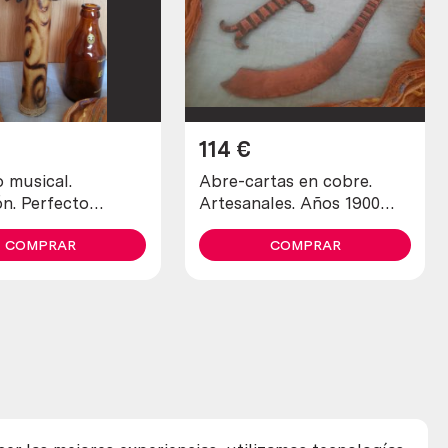
114
€
 musical.
Abre-cartas en cobre.
n. Perfecto
Artesanales. Años 1900
eneral.
maravillosos. Old open
COMPRAR
letters in copper
COMPRAR