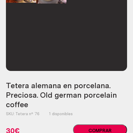
Tetera alemana en porcelana.
Preciosa. Old german porcelain
coffee
SKU:
Tetera nº 76
1 disponibles
Tetera
30
€
COMPRAR