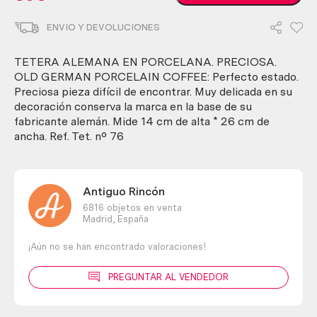
alemana
en
ENVIO Y DEVOLUCIONES
porcelana.
Preciosa.
Old
TETERA ALEMANA EN PORCELANA. PRECIOSA.
german
OLD GERMAN PORCELAIN COFFEE: Perfecto estado.
porcelain
Preciosa pieza difícil de encontrar. Muy delicada en su
coffee
decoración conserva la marca en la base de su
cantidad
fabricante alemán. Mide 14 cm de alta * 26 cm de
ancha. Ref. Tet. nº 76
Antiguo Rincón
6816 objetos en venta
Madrid,
España
¡Aún no se han encontrado valoraciones!
PREGUNTAR AL VENDEDOR