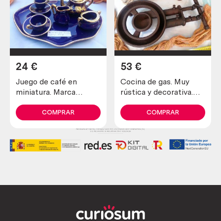
24
€
53
€
Juego de café en
Cocina de gas. Muy
miniatura. Marca
rústica y decorativa.
“EME”. Español.
Muy vieja. Sólo para
Precioso
decoración rústica.
COMPRAR
COMPRAR