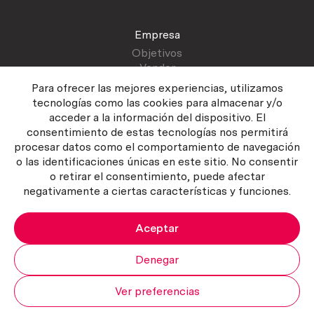
Empresa
Objetivos
Vender
Blog
Para ofrecer las mejores experiencias, utilizamos
tecnologías como las cookies para almacenar y/o
acceder a la información del dispositivo. El
Atención al cliente
consentimiento de estas tecnologías nos permitirá
Contactar
procesar datos como el comportamiento de navegación
Manual del vendedor
o las identificaciones únicas en este sitio. No consentir
o retirar el consentimiento, puede afectar
negativamente a ciertas características y funciones.
Aceptar
Política del servicio
|
Política de privacidad
|
Política de Cookies
Copyright ©2026 Curiosum S.L. Todos los derechos reservados.
Denegar
Ver preferencias
Mi cuenta
Subir
Carrito