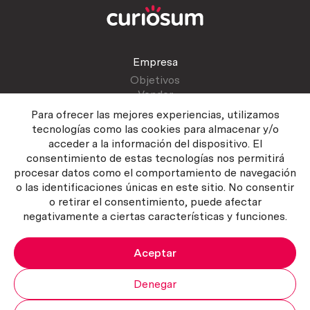
Empresa
Objetivos
Vender
Blog
Para ofrecer las mejores experiencias, utilizamos
tecnologías como las cookies para almacenar y/o
acceder a la información del dispositivo. El
Atención al cliente
consentimiento de estas tecnologías nos permitirá
Contactar
procesar datos como el comportamiento de navegación
Manual del vendedor
o las identificaciones únicas en este sitio. No consentir
o retirar el consentimiento, puede afectar
negativamente a ciertas características y funciones.
Aceptar
Política del servicio
|
Política de privacidad
|
Política de Cookies
Copyright ©2026 Curiosum S.L. Todos los derechos reservados.
Denegar