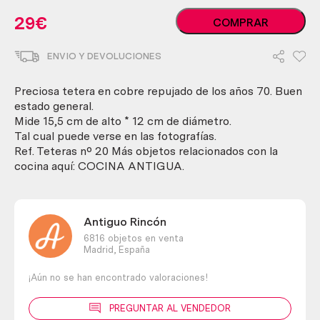
Tetera
29
€
COMPRAR
en
cobre.
ENVIO Y DEVOLUCIONES
Fabricada
en
los
Preciosa tetera en cobre repujado de los años 70. Buen
años
estado general.
70.
Mide 15,5 cm de alto * 12 cm de diámetro.
cantidad
Tal cual puede verse en las fotografías.
Ref. Teteras nº 20 Más objetos relacionados con la
cocina aquí: COCINA ANTIGUA.
Antiguo Rincón
6816 objetos en venta
Madrid,
España
¡Aún no se han encontrado valoraciones!
PREGUNTAR AL VENDEDOR