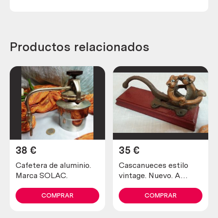
Productos relacionados
38
€
35
€
Cafetera de aluminio.
Cascanueces estilo
Marca SOLAC.
vintage. Nuevo. A
estrenar. Old wood
nuts
COMPRAR
COMPRAR