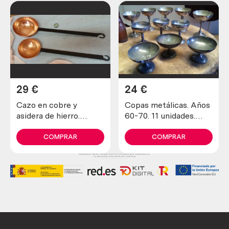
29
€
24
€
Cazo en cobre y
Copas metálicas. Años
asidera de hierro.
60-70. 11 unidades.
Pareja. Nuevos, a
Viejas y rústicas.
estrenar.
COMPRAR
COMPRAR