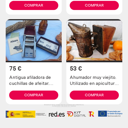
COMPRAR
COMPRAR
75
€
53
€
Antigua afiladora de
Ahumador muy viejito.
cuchillas de afeitar.
Utilizado en apicultura
Marca allegro.
para tranquilizar a las
abejas
COMPRAR
COMPRAR