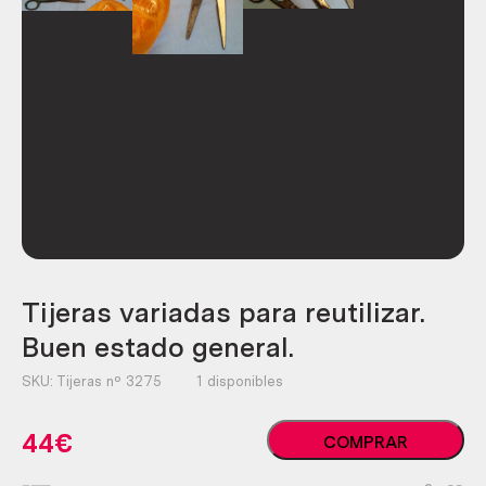
Tijeras variadas para reutilizar.
Buen estado general.
SKU:
Tijeras nº 3275
1 disponibles
Tijeras
44
€
COMPRAR
variadas
para