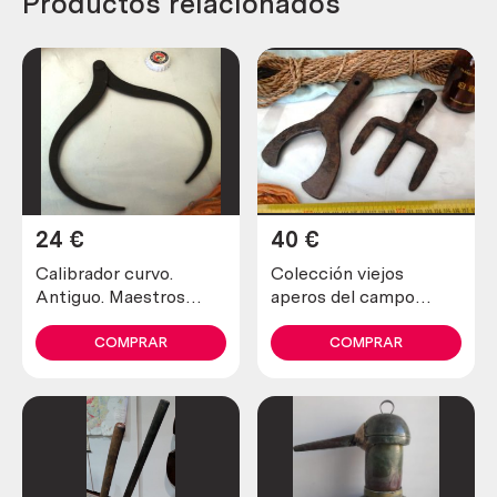
Productos relacionados
24
€
40
€
Calibrador curvo.
Colección viejos
Antiguo. Maestros
aperos del campo
artesanos.
(horquilla y tridente)
COMPRAR
COMPRAR