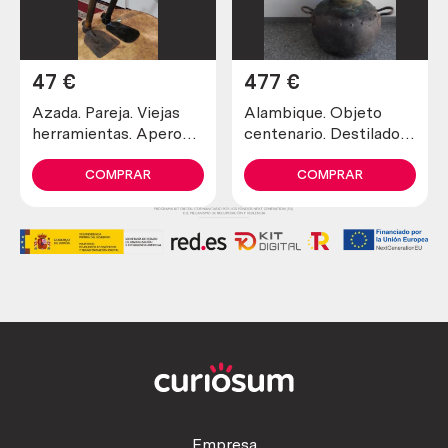
47
€
477
€
Azada. Pareja. Viejas
Alambique. Objeto
herramientas. Aperos
centenario. Destilador
del campo.
fabricado en pesado
cobre. 80 litros.
COMPRAR
COMPRAR
Empresa