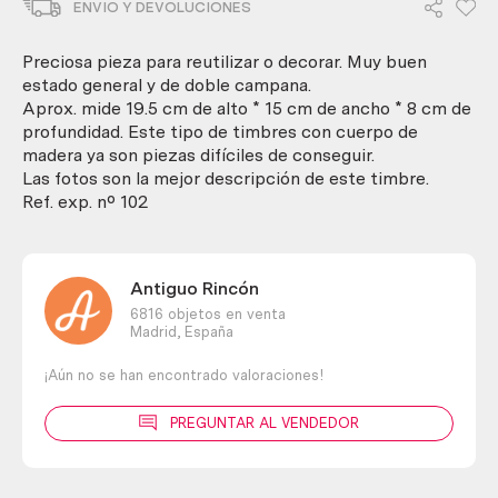
ENVIO Y DEVOLUCIONES
caja
de
madera.
Preciosa pieza para reutilizar o decorar. Muy buen
Dos
estado general y de doble campana.
campanas
Aprox. mide 19.5 cm de alto * 15 cm de ancho * 8 cm de
cantidad
profundidad. Este tipo de timbres con cuerpo de
madera ya son piezas difíciles de conseguir.
Las fotos son la mejor descripción de este timbre.
Ref. exp. nº 102
Antiguo Rincón
6816 objetos en venta
Madrid,
España
¡Aún no se han encontrado valoraciones!
PREGUNTAR AL VENDEDOR