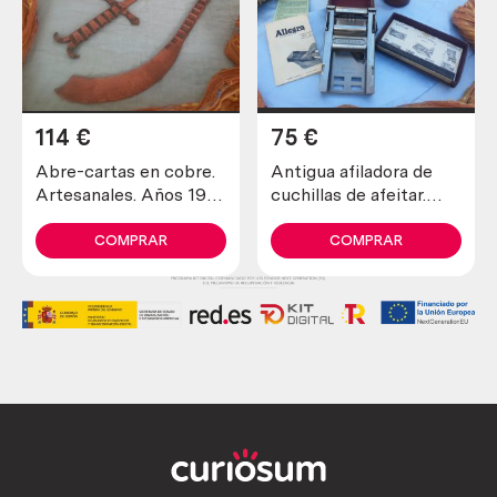
114
€
75
€
Abre-cartas en cobre.
Antigua afiladora de
Artesanales. Años 1900
cuchillas de afeitar.
maravillosos. Old open
Marca allegro.
letters in copper
COMPRAR
COMPRAR