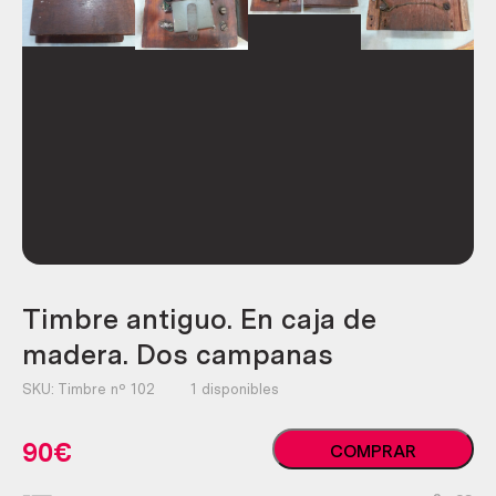
Timbre antiguo. En caja de
madera. Dos campanas
SKU:
Timbre nº 102
1 disponibles
Timbre
90
€
COMPRAR
antiguo.
En