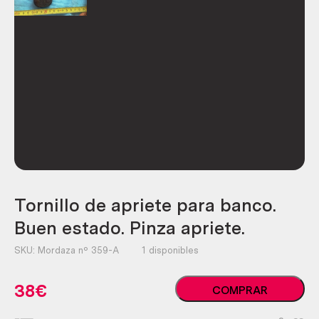
Tornillo de apriete para banco.
Buen estado. Pinza apriete.
SKU:
Mordaza nº 359-A
1 disponibles
Tornillo
38
€
COMPRAR
de
apriete