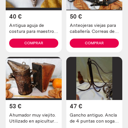
40
€
50
€
Antigua aguja de
Anteojeras viejas para
costura para maestros
caballería. Correas de
zapateros y curtidores.
cuero. Origen alemán.
Años 30
COMPRAR
COMPRAR
53
€
47
€
Ahumador muy viejito.
Gancho antiguo. Ancla
Utilizado en apicultura
de 4 puntas con soga
para tranquilizar a las
incluida. Antiguo apero.