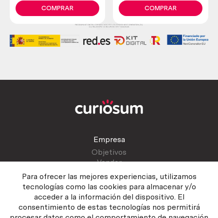
abejas
COMPRAR
COMPRAR
Empresa
Objetivos
Vender
Blog
Para ofrecer las mejores experiencias, utilizamos
tecnologías como las cookies para almacenar y/o
acceder a la información del dispositivo. El
Atención al cliente
consentimiento de estas tecnologías nos permitirá
Contactar
procesar datos como el comportamiento de navegación