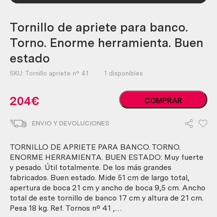
Tornillo de apriete para banco.
Torno. Enorme herramienta. Buen
estado
SKU:
Tornillo apriete nº 41
1 disponibles
Tornillo
204
€
COMPRAR
de
apriete
ENVIO Y DEVOLUCIONES
para
banco.
Torno.
TORNILLO DE APRIETE PARA BANCO. TORNO.
Enorme
ENORME HERRAMIENTA. BUEN ESTADO: Muy fuerte
herramienta.
y pesado. Útil totalmente. De los más grandes
Buen
fabricados. Buen estado. Mide 51 cm de largo total,
estado
apertura de boca 21 cm y ancho de boca 9,5 cm. Ancho
cantidad
total de este tornillo de banco 17 cm y altura de 21 cm.
Pesa 18 kg. Ref. Tornos nº 41 ,…