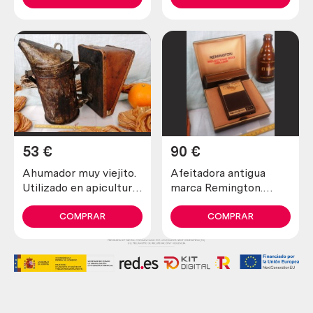
53
€
90
€
Ahumador muy viejito.
Afeitadora antigua
Utilizado en apicultura
marca Remington.
para tranquilizar a las
Preciosa pieza de
abejas
colección
COMPRAR
COMPRAR