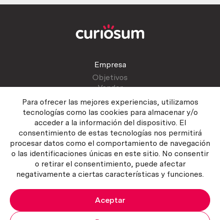
Empresa
Objetivos
Vender
Blog
Para ofrecer las mejores experiencias, utilizamos
tecnologías como las cookies para almacenar y/o
acceder a la información del dispositivo. El
Atención al cliente
consentimiento de estas tecnologías nos permitirá
Contactar
procesar datos como el comportamiento de navegación
Manual del vendedor
o las identificaciones únicas en este sitio. No consentir
o retirar el consentimiento, puede afectar
negativamente a ciertas características y funciones.
Aceptar
Política del servicio
|
Política de privacidad
|
Política de Cookies
Copyright ©2026 Curiosum S.L. Todos los derechos reservados.