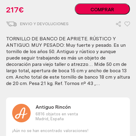
Tornillo
217
€
COMPRAR
de
banco
ENVIO Y DEVOLUCIONES
de
apriete.
Rústico
TORNILLO DE BANCO DE APRIETE. RÚSTICO Y
y
ANTIGUO. MUY PESADO: Muy fuerte y pesado. Es un
antiguo.
tornillo de los años 50. Antiguo y rústico y aunque
Muy
puede seguir trabajando es más un objeto de
pesado.
decoración para viejo taller o atrezzo… Mide 50 cm de
cantidad
largo total, apertura de boca 15 cm y ancho de boca 13
cm. Ancho total de este tornillo de banco 18 cm y altura
de 20 cm. Pesa 21 kg. Ref. Tornos nº 43 ,…
Antiguo Rincón
6816 objetos en venta
Madrid,
España
¡Aún no se han encontrado valoraciones!