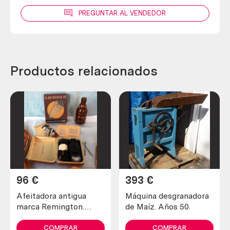
PREGUNTAR AL VENDEDOR
Productos relacionados
96
€
393
€
Afeitadora antigua
Máquina desgranadora
marca Remington.
de Maíz. Años 50.
Preciosa pieza de
colección
COMPRAR
COMPRAR