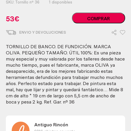
SKU:
Tornillo nº 36
1 disponibles
Tornillo
53
€
COMPRAR
de
banco.
ENVIO Y DEVOLUCIONES
De
fundición.
Marca
TORNILLO DE BANCO. DE FUNDICIÓN. MARCA
Oliva.
OLIVA. PEQUEÑO TAMAÑO. ÚTIL 100%: Es una pieza
Pequeño
muy especial y muy valorada por los talleres desde hace
tamaño.
mucho tiempo, pues el fabricante, marca OLIVA ya
Útil
desaparecido, era de los mejores fabricando estas
100%
herramientas defundición para trabajar mucho muchos
cantidad
años. Perfecto estado para trabajar. De pintura esta
mal, hay que lijar y pintar y quedará fantástico… Mide 8
cm de alto * 19 cm de largo con 5,5 cm de ancho de
boca y pesa 2 kg. Ref. Gar. nº 36
Antiguo Rincón