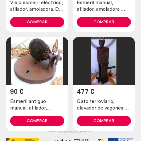
Viejo esmeril eléctrico,
Esmeril manual,
afilador, amoladora. De
afilador, amoladora.
mesa. No funciona
Preciosa herramienta.
Viejita.
COMPRAR
COMPRAR
90
€
477
€
Esmeril antiguo
Gato ferroviario,
manual, afilador,
elevador de vagones.
amoladora. Fantásticos
Centenario.
engranajes
COMPRAR
COMPRAR