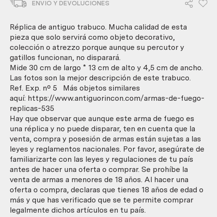
ENVIO Y DEVOLUCIONES
los
trabucos
de
Réplica de antiguo trabuco. Mucha calidad de esta
principios
pieza que solo servirá como objeto decorativo,
de
colección o atrezzo porque aunque su percutor y
1900
gatillos funcionan, no disparará.
cantidad
Mide 30 cm de largo * 13 cm de alto y 4,5 cm de ancho.
Las fotos son la mejor descripción de este trabuco.
Ref. Exp. nº 5 Más objetos similares
aquí: https://www.antiguorincon.com/armas-de-fuego-
replicas-535
Hay que observar que aunque este arma de fuego es
una réplica y no puede disparar, ten en cuenta que la
venta, compra y posesión de armas están sujetas a las
leyes y reglamentos nacionales. Por favor, asegúrate de
familiarizarte con las leyes y regulaciones de tu país
antes de hacer una oferta o comprar. Se prohíbe la
venta de armas a menores de 18 años. Al hacer una
oferta o compra, declaras que tienes 18 años de edad o
más y que has verificado que se te permite comprar
legalmente dichos artículos en tu país.