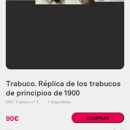
Trabuco. Réplica de los trabucos
de principios de 1900
SKU:
Trabuco nº 5
1 disponibles
Trabuco.
90
€
COMPRAR
Réplica
de