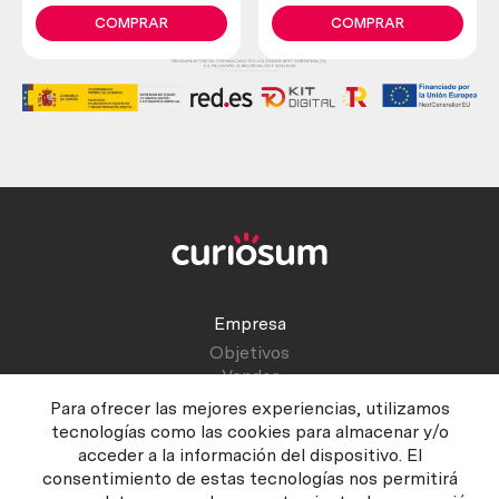
de bolera. Precioso
Marca Aramith. Old
conjunto vintage.
billiards balls.
COMPRAR
COMPRAR
Empresa
Objetivos
Vender
Blog
Para ofrecer las mejores experiencias, utilizamos
tecnologías como las cookies para almacenar y/o
acceder a la información del dispositivo. El
Atención al cliente
consentimiento de estas tecnologías nos permitirá
Contactar