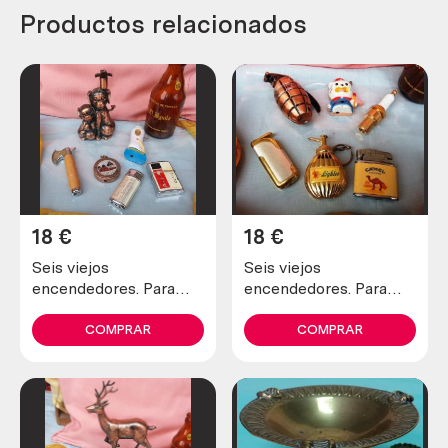
Productos relacionados
18
€
18
€
Seis viejos
Seis viejos
encendedores. Para
encendedores. Para
piezas. No funcionan.
piezas. No funcionan.
De antigua colección
De antigua colección
COMPRAR
COMPRAR