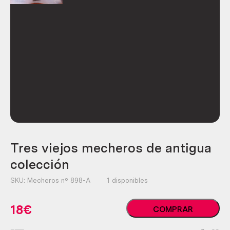
Tres viejos mecheros de antigua
colección
SKU:
Mecheros nº 898-A
1 disponibles
Tres
18
€
COMPRAR
viejos
mecheros