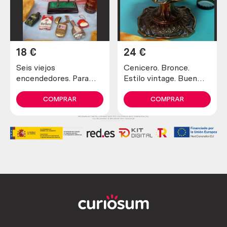
18
€
24
€
Seis viejos
Cenicero. Bronce.
encendedores. Para
Estilo vintage. Buen
piezas. No funcionan.
estado general.
De antigua colección
COMPRAR
COMPRAR