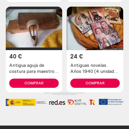
40
€
24
€
Antigua aguja de
Antiguas novelas .
costura para maestros
Años 1940 (4 unidades
zapateros y curtidores.
diferentes)
Años 30
COMPRAR
COMPRAR