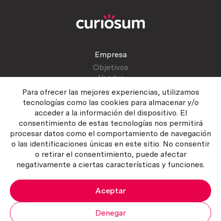
Empresa
Objetivos
Vender
Blog
Para ofrecer las mejores experiencias, utilizamos
tecnologías como las cookies para almacenar y/o
acceder a la información del dispositivo. El
Atención al cliente
consentimiento de estas tecnologías nos permitirá
Contactar
procesar datos como el comportamiento de navegación
Manual del vendedor
o las identificaciones únicas en este sitio. No consentir
o retirar el consentimiento, puede afectar
negativamente a ciertas características y funciones.
Aceptar
Política del servicio
|
Política de privacidad
|
Política de Cookies
Copyright ©2026 Curiosum S.L. Todos los derechos reservados.
Denegar