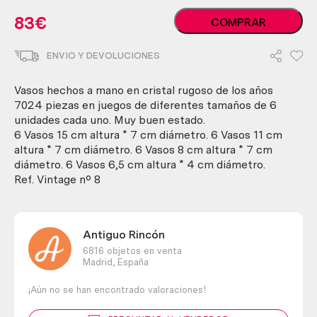
Vasos.
83
€
COMPRAR
Conjunto
de
ENVIO Y DEVOLUCIONES
24
vasos
vintage.
Vasos hechos a mano en cristal rugoso de los años
Años
7024 piezas en juegos de diferentes tamaños de 6
70.
unidades cada uno. Muy buen estado.
Vidrio
6 Vasos 15 cm altura * 7 cm diámetro. 6 Vasos 11 cm
rugoso.
altura * 7 cm diámetro. 6 Vasos 8 cm altura * 7 cm
cantidad
diámetro. 6 Vasos 6,5 cm altura * 4 cm diámetro.
Ref. Vintage nº 8
Antiguo Rincón
6816 objetos en venta
Madrid,
España
¡Aún no se han encontrado valoraciones!