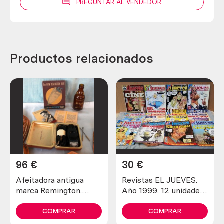
PREGUNTAR AL VENDEDOR
Productos relacionados
96
€
30
€
Afeitadora antigua
Revistas EL JUEVES.
marca Remington.
Año 1999. 12 unidades
Preciosa pieza de
diferentes.
colección
COMPRAR
COMPRAR