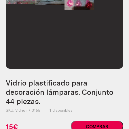
Vidrio plastificado para
decoración lámparas. Conjunto
44 piezas.
SKU:
Vidrio nº 3155
1 disponibles
Vidrio
15
€
COMPRAR