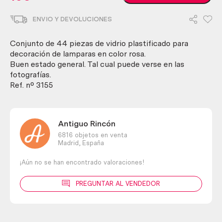
plastificado
para
ENVIO Y DEVOLUCIONES
decoración
lámparas.
Conjunto
Conjunto de 44 piezas de vidrio plastificado para
44
decoración de lamparas en color rosa.
piezas.
Buen estado general. Tal cual puede verse en las
cantidad
fotografías.
Ref. nº 3155
Antiguo Rincón
6816 objetos en venta
Madrid,
España
¡Aún no se han encontrado valoraciones!
PREGUNTAR AL VENDEDOR