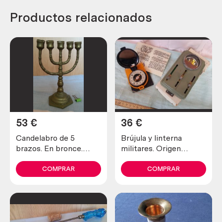
Productos relacionados
53
€
36
€
Candelabro de 5
Brújula y linterna
brazos. En bronce.
militares. Origen
Buen estado general.
búlgaro. Años 80
COMPRAR
COMPRAR