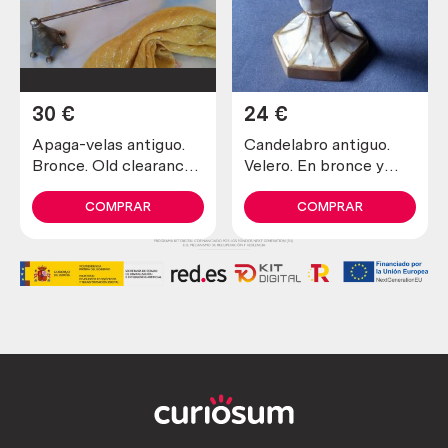
30
€
24
€
Apaga-velas antiguo.
Candelabro antiguo.
Bronce. Old clearance-
Velero. En bronce y
candles. Bronze.
abalone. Años 80.
Nueva zelanda.
COMPRAR
COMPRAR
Candlesticks