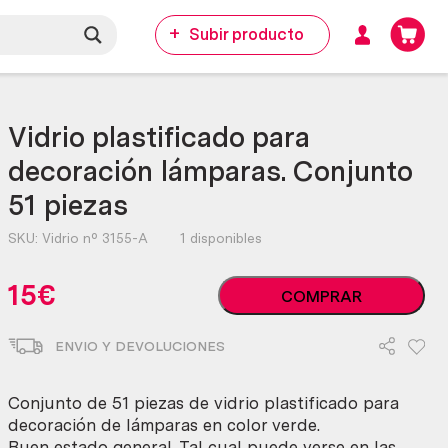
Subir producto
Vidrio plastificado para
decoración lámparas. Conjunto
51 piezas
SKU:
Vidrio nº 3155-A
1 disponibles
Vidrio
15
€
COMPRAR
plastificado
para
ENVIO Y DEVOLUCIONES
decoración
lámparas.
Conjunto
Conjunto de 51 piezas de vidrio plastificado para
51
decoración de lámparas en color verde.
piezas
Buen estado general. Tal cual puede verse en las