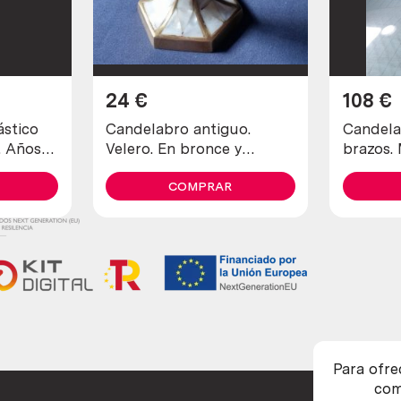
24
€
108
€
ástico
Candelabro antiguo.
Candela
. Años
Velero. En bronce y
brazos. 
abalone. Años 80. Nueva
zelanda. Candlesticks
COMPRAR
Para ofre
com