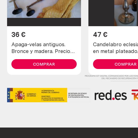
36
€
47
€
Apaga-velas antiguos.
Candelabro eclesi
Bronce y madera. Preciosa
en metal plateado
pareja. Old clearance-
70
candles. Bronze.
COMPRAR
COMPRAR