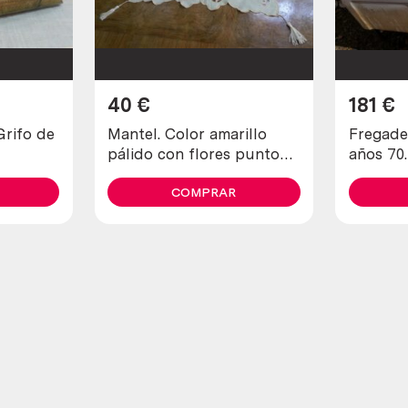
40
€
181
€
Grifo de
Mantel. Color amarillo
Fregade
pálido con flores punto
años 70.
de cruz. 68 cm * 24 cm.
COMPRAR