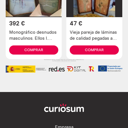
392
€
47
€
Monográfico desnudos
Vieja pareja de láminas
masculinos. Ellos I.
de calidad pegadas a
Firmados. Tinta y
marcos de madera.
grafito. Erótica.
Gran tamaño. Muy
COMPRAR
COMPRAR
buen estado.
Empresa