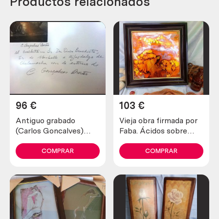
Productos relacionados
96
€
103
€
Antiguo grabado
Vieja obra firmada por
(Carlos Goncalves)
Faba. Ácidos sobre
firmado. Enmarcado y
aluminio “la fuerza” año
acristalado
1.975
COMPRAR
COMPRAR