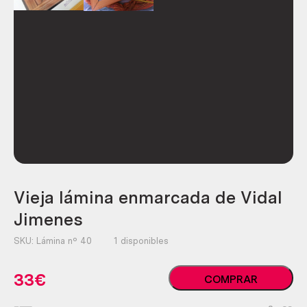
Vieja lámina enmarcada de Vidal
Jimenes
SKU:
Lámina nº 40
1 disponibles
Vieja
33
€
COMPRAR
lámina
enmarcada