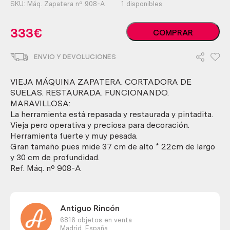
SKU:
Máq. Zapatera nº 908-A
1 disponibles
Vieja
333
€
COMPRAR
máquina
zapatera.
ENVIO Y DEVOLUCIONES
Cortadora
de
suelas.
VIEJA MÁQUINA ZAPATERA. CORTADORA DE
Restaurada.
SUELAS. RESTAURADA. FUNCIONANDO.
Funcionando.
MARAVILLOSA:
Maravillosa
La herramienta está repasada y restaurada y pintadita.
cantidad
Vieja pero operativa y preciosa para decoración.
Herramienta fuerte y muy pesada.
Gran tamaño pues mide 37 cm de alto * 22cm de largo
y 30 cm de profundidad.
Ref. Máq. nº 908-A
Antiguo Rincón
6816 objetos en venta
Madrid,
España