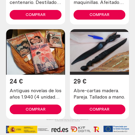
centenario. Destilador
maquinillas. Afeitadora
fabricado en pesado
y recortadora marca
cobre. 80 litros.
schick.
COMPRAR
COMPRAR
24
€
29
€
Antiguas novelas de los
Abre-cartas madera.
años 1.940 (4 unidades
Pareja. Tallados a mano.
diferentes)
COMPRAR
COMPRAR