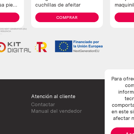
sa pieza
cuchillas de afeitar
maquinil
COMPRAR
Para ofre
com
inform
Atención al cliente
tec
Contactar
comportam
Manual del vendedor
en este s
afectar n