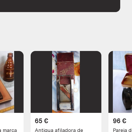
65
€
96
€
ca
Antigua afiladora de
Pareja d