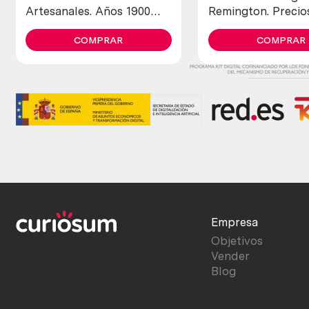
Artesanales. Años 1900
Remington. Precio
maravillosos. Old open
de colección
letters in copper
COMPRAR
COMPRAR
Empresa
Objetivos
Vender
Blog