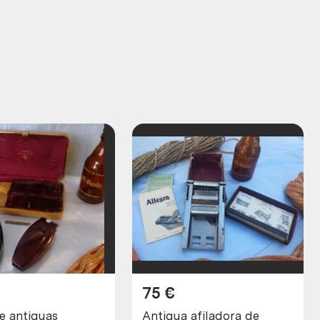
75
€
e antiguas
Antigua afiladora de