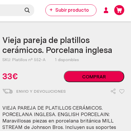
Subir producto
Vieja pareja de platillos
cerámicos. Porcelana inglesa
SKU:
Platillos nº 552-A
1 disponibles
Vieja
33
€
COMPRAR
pareja
de
ENVIO Y DEVOLUCIONES
platillos
cerámicos.
Porcelana
VIEJA PAREJA DE PLATILLOS CERÁMICOS.
inglesa
PORCELANA INGLESA. ENGLISH PORCELAIN:
cantidad
Maravillosas piezas en porcelana británica MILL
STREAM de Johnson Bros. Incluyen sus soportes