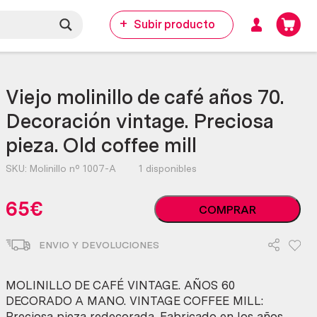
Subir producto
Viejo molinillo de café años 70.
Decoración vintage. Preciosa
pieza. Old coffee mill
SKU:
Molinillo nº 1007-A
1 disponibles
Viejo
65
€
COMPRAR
molinillo
de
ENVIO Y DEVOLUCIONES
café
años
70.
MOLINILLO DE CAFÉ VINTAGE. AÑOS 60
Decoración
DECORADO A MANO. VINTAGE COFFEE MILL:
vintage.
Preciosa pieza redecorada. Fabricado en los años