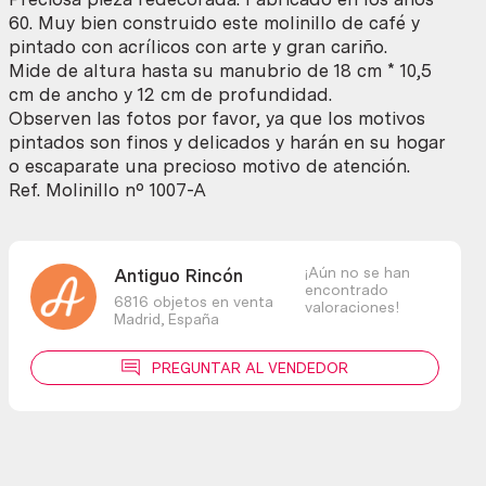
Preciosa
60. Muy bien construido este molinillo de café y
pieza.
pintado con acrílicos con arte y gran cariño.
Old
Mide de altura hasta su manubrio de 18 cm * 10,5
coffee
cm de ancho y 12 cm de profundidad.
mill
Observen las fotos por favor, ya que los motivos
cantidad
pintados son finos y delicados y harán en su hogar
o escaparate una precioso motivo de atención.
Ref. Molinillo nº 1007-A
¡Aún no se han
Antiguo Rincón
encontrado
6816 objetos en venta
valoraciones!
Madrid,
España
PREGUNTAR AL VENDEDOR