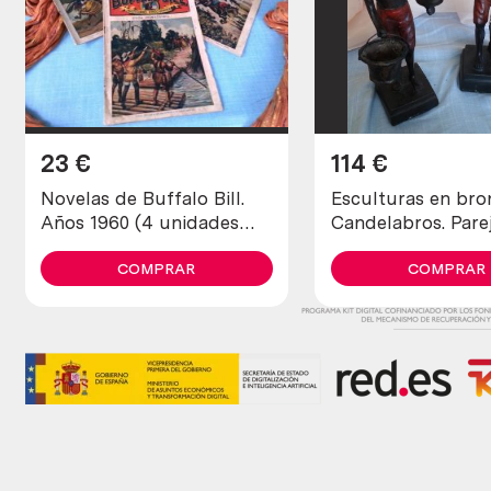
23
€
114
€
Novelas de Buffalo Bill.
Esculturas en bro
Años 1960 (4 unidades
Candelabros. Pare
diferentes)
COMPRAR
COMPRAR