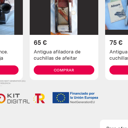
65
€
75
€
nce.
Antigua afiladora de
Antigua
ja
cuchillas de afeitar
cuchilla
allegro.
COMPRAR