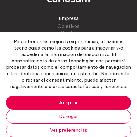
Empresa
Objetivos
Vender
Blog
Para ofrecer las mejores experiencias, utilizamos
tecnologías como las cookies para almacenar y/o
acceder a la información del dispositivo. El
Atención al cliente
consentimiento de estas tecnologías nos permitirá
Contactar
procesar datos como el comportamiento de navegación
Manual del vendedor
o las identificaciones únicas en este sitio. No consentir
o retirar el consentimiento, puede afectar
negativamente a ciertas características y funciones.
Aceptar
Política del servicio
|
Política de privacidad
|
Política de Cookies
Copyright ©2026 Curiosum S.L. Todos los derechos reservados.
Denegar
Ver preferencias