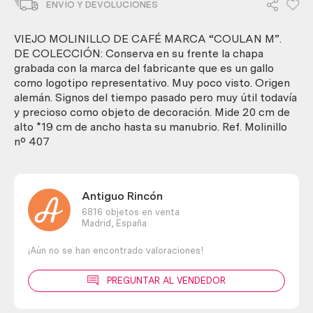
ENVIO Y DEVOLUCIONES
café
marca
"Coulan
VIEJO MOLINILLO DE CAFÉ MARCA “COULAN M”.
M".
DE COLECCIÓN: Conserva en su frente la chapa
De
grabada con la marca del fabricante que es un gallo
colección
como logotipo representativo. Muy poco visto. Origen
cantidad
alemán. Signos del tiempo pasado pero muy útil todavía
y precioso como objeto de decoración. Mide 20 cm de
alto *19 cm de ancho hasta su manubrio. Ref. Molinillo
nº 407
Antiguo Rincón
6816 objetos en venta
Madrid,
España
¡Aún no se han encontrado valoraciones!
PREGUNTAR AL VENDEDOR