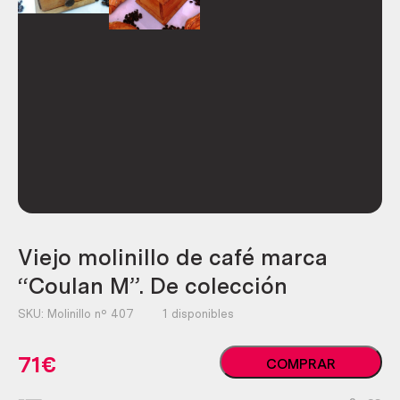
Viejo molinillo de café marca
“Coulan M”. De colección
SKU:
Molinillo nº 407
1 disponibles
Viejo
71
€
COMPRAR
molinillo
de