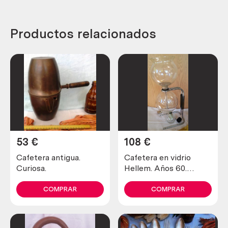
Productos relacionados
53
€
108
€
Cafetera antigua.
Cafetera en vidrio
Curiosa.
Hellem. Años 60.
Francesa. Tipo
probeta.
COMPRAR
COMPRAR