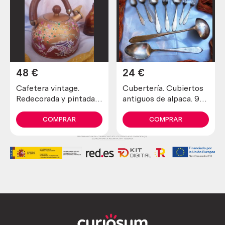
48
€
24
€
Cafetera vintage.
Cubertería. Cubiertos
Redecorada y pintada a
antiguos de alpaca. 9
mano con dragones.
piezas
Preciosa.
COMPRAR
COMPRAR