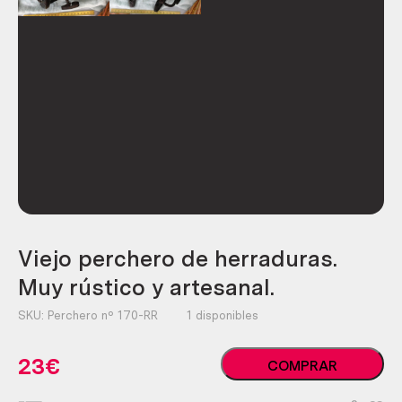
Viejo perchero de herraduras.
Muy rústico y artesanal.
SKU:
Perchero nº 170-RR
1 disponibles
Viejo
23
€
COMPRAR
perchero
de