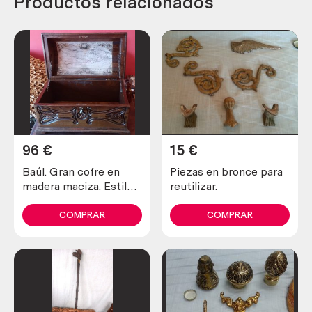
Productos relacionados
96
€
15
€
Baúl. Gran cofre en
Piezas en bronce para
madera maciza. Estilo
reutilizar.
medieval. 53 cm de
ancho.
COMPRAR
COMPRAR