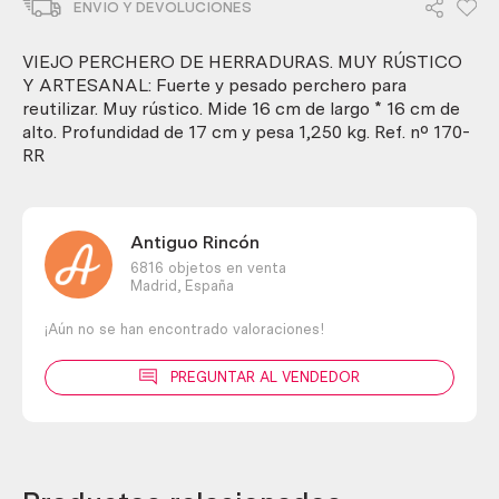
ENVIO Y DEVOLUCIONES
herraduras.
Muy
rústico
VIEJO PERCHERO DE HERRADURAS. MUY RÚSTICO
y
Y ARTESANAL: Fuerte y pesado perchero para
artesanal.
reutilizar. Muy rústico. Mide 16 cm de largo * 16 cm de
cantidad
alto. Profundidad de 17 cm y pesa 1,250 kg. Ref. nº 170-
RR
Antiguo Rincón
6816 objetos en venta
Madrid,
España
¡Aún no se han encontrado valoraciones!
PREGUNTAR AL VENDEDOR