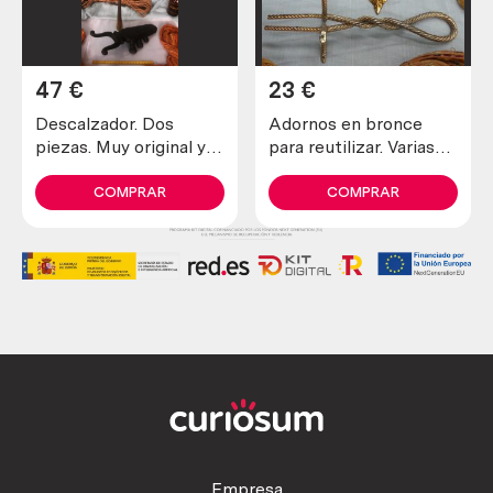
47
€
23
€
Descalzador. Dos
Adornos en bronce
piezas. Muy original y
para reutilizar. Varias
viejito.
piezas.
COMPRAR
COMPRAR
Empresa