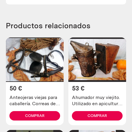
Productos relacionados
50
€
53
€
Anteojeras viejas para
Ahumador muy viejito.
caballería. Correas de
Utilizado en apicultura
cuero. Origen alemán.
para tranquilizar a las
abejas
COMPRAR
COMPRAR