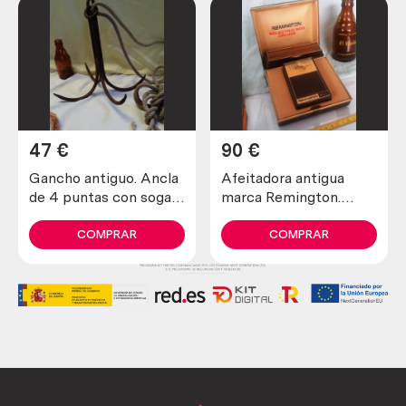
47
€
90
€
Gancho antiguo. Ancla
Afeitadora antigua
de 4 puntas con soga
marca Remington.
incluida. Antiguo apero.
Preciosa pieza de
colección
COMPRAR
COMPRAR