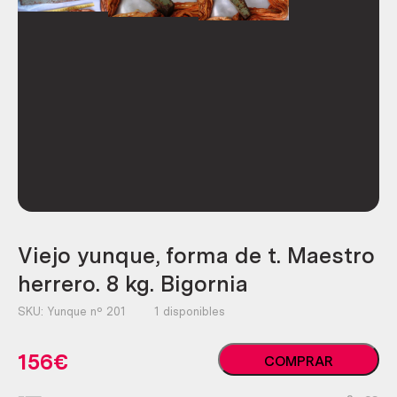
Viejo yunque, forma de t. Maestro
herrero. 8 kg. Bigornia
SKU:
Yunque nº 201
1 disponibles
Viejo
156
€
COMPRAR
yunque,
forma