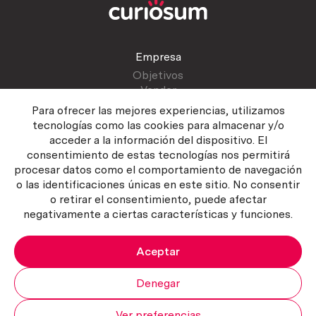
Empresa
Objetivos
Vender
Blog
Para ofrecer las mejores experiencias, utilizamos
tecnologías como las cookies para almacenar y/o
acceder a la información del dispositivo. El
Atención al cliente
consentimiento de estas tecnologías nos permitirá
Contactar
procesar datos como el comportamiento de navegación
Manual del vendedor
o las identificaciones únicas en este sitio. No consentir
o retirar el consentimiento, puede afectar
negativamente a ciertas características y funciones.
Aceptar
Política del servicio
|
Política de privacidad
|
Política de Cookies
Copyright ©2026 Curiosum S.L. Todos los derechos reservados.
Denegar
Ver preferencias