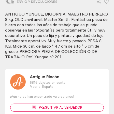
ENVIO Y DEVOLUCIONES
de
t.
Maestro
ANTIGUO YUNQUE, BIGORNIA. MAESTRO HERRERO.
herrero.
8 kg. OLD anvil anvil. Master Smith: Fantástica pieza de
8
hierro con todos los años de trabajo que se puede
kg.
observar en las fotografías pero totalmente útil y muy
Bigornia
decorativo. Un poco de lija y pintura y quedará de lujo.
cantidad
Totalmente operativo. Muy fuerte y pesado. PESA 8
KG. Mide 30 cm. de largo * 47 cm de alto * 5 cm de
grueso. PRECIOSA PIEZA DE COLECCIÓN O DE
TRABAJO. Ref. Yunque nº 201
Antiguo Rincón
6816 objetos en venta
Madrid,
España
¡Aún no se han encontrado valoraciones!
PREGUNTAR AL VENDEDOR