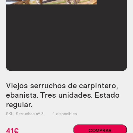
Viejos serruchos de carpintero,
ebanista. Tres unidades. Estado
regular.
SKU:
Serruchos nº 3
1 disponibles
Viejos
41
€
COMPRAR