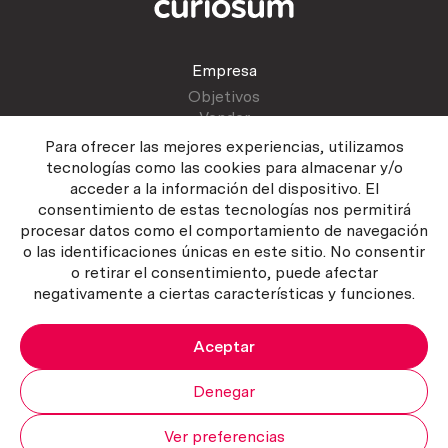
Empresa
Objetivos
Vender
Blog
Para ofrecer las mejores experiencias, utilizamos
tecnologías como las cookies para almacenar y/o
acceder a la información del dispositivo. El
Atención al cliente
consentimiento de estas tecnologías nos permitirá
Contactar
procesar datos como el comportamiento de navegación
Manual del vendedor
o las identificaciones únicas en este sitio. No consentir
o retirar el consentimiento, puede afectar
negativamente a ciertas características y funciones.
Aceptar
Política del servicio
|
Política de privacidad
|
Política de Cookies
Copyright ©2026 Curiosum S.L. Todos los derechos reservados.
Denegar
Ver preferencias