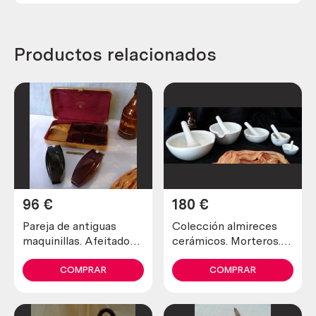
Productos relacionados
96
€
180
€
Pareja de antiguas
Colección almireces
maquinillas. Afeitadora
cerámicos. Morteros.
y recortadora marca
Años 70. 5 unidades.
schick.
Collection mortar
COMPRAR
COMPRAR