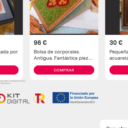
96
€
30
€
mada por
Bolsa de corporales.
Pequeña
Antigua. Fantástica pieza
acuarel
eclesiástica
COMPRAR