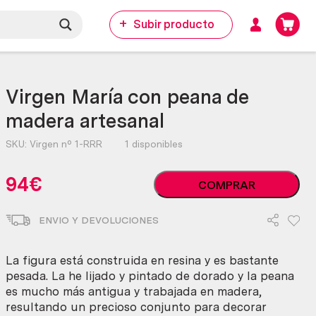
Subir producto
Virgen María con peana de
madera artesanal
SKU:
Virgen nº 1-RRR
1 disponibles
Virgen
94
€
COMPRAR
María
con
ENVIO Y DEVOLUCIONES
peana
de
madera
La figura está construida en resina y es bastante
artesanal
pesada. La he lijado y pintado de dorado y la peana
cantidad
es mucho más antigua y trabajada en madera,
resultando un precioso conjunto para decorar