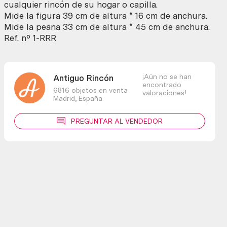
cualquier rincón de su hogar o capilla.
Mide la figura 39 cm de altura * 16 cm de anchura.
Mide la peana 33 cm de altura * 45 cm de anchura.
Ref. nº 1-RRR
¡Aún no se han
Antiguo Rincón
encontrado
6816 objetos en venta
valoraciones!
Madrid,
España
PREGUNTAR AL VENDEDOR