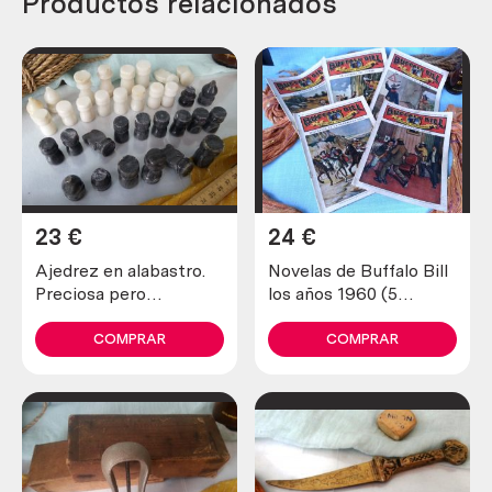
Productos relacionados
23
€
24
€
Ajedrez en alabastro.
Novelas de Buffalo Bill
Preciosa pero
los años 1960 (5
incompleta y en mal
unidades diferentes)
estado.
COMPRAR
COMPRAR