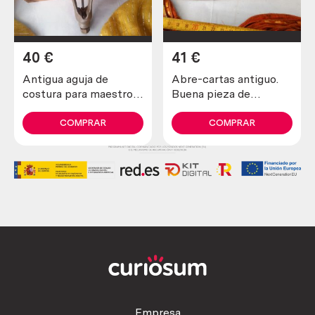
40
€
41
€
Antigua aguja de
Abre-cartas antiguo.
costura para maestros
Buena pieza de
zapateros y curtidores.
colección
Años 30
COMPRAR
COMPRAR
Empresa