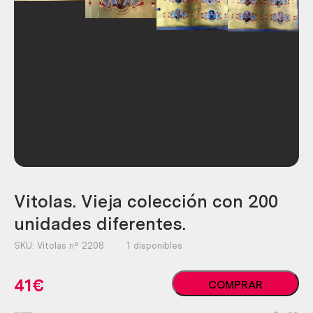
Vitolas. Vieja colección con 200
unidades diferentes.
SKU:
Vitolas nº 2208
1 disponibles
Vitolas.
41
€
COMPRAR
Vieja
colección