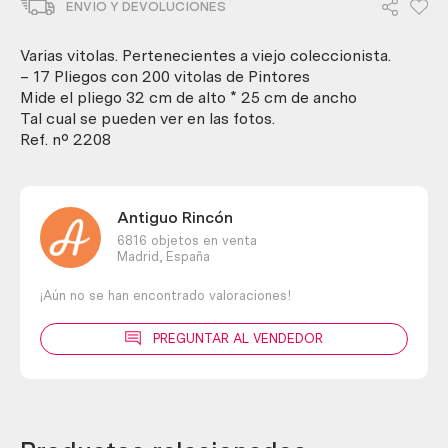
ENVIO Y DEVOLUCIONES
con
200
unidades
Varias vitolas. Pertenecientes a viejo coleccionista.
diferentes.
– 17 Pliegos con 200 vitolas de Pintores
cantidad
Mide el pliego 32 cm de alto * 25 cm de ancho
Tal cual se pueden ver en las fotos.
Ref. nº 2208
Antiguo Rincón
6816 objetos en venta
Madrid,
España
¡Aún no se han encontrado valoraciones!
PREGUNTAR AL VENDEDOR