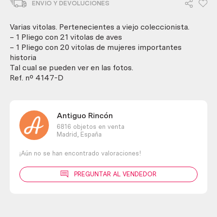
ENVIO Y DEVOLUCIONES
con
41
unidades
Varias vitolas. Pertenecientes a viejo coleccionista.
diferentes.
– 1 Pliego con 21 vitolas de aves
cantidad
– 1 Pliego con 20 vitolas de mujeres importantes
historia
Tal cual se pueden ver en las fotos.
Ref. nº 4147-D
Antiguo Rincón
6816 objetos en venta
Madrid,
España
¡Aún no se han encontrado valoraciones!
PREGUNTAR AL VENDEDOR