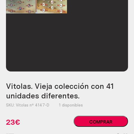
Vitolas. Vieja colección con 41
unidades diferentes.
SKU:
Vitolas nº 4147-D
1 disponibles
Vitolas.
23
€
COMPRAR
Vieja
colección