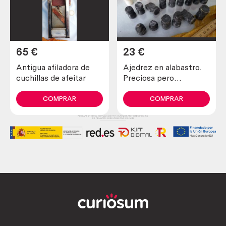
65
€
23
€
Antigua afiladora de
Ajedrez en alabastro.
cuchillas de afeitar
Preciosa pero
incompleta y en mal
estado.
COMPRAR
COMPRAR