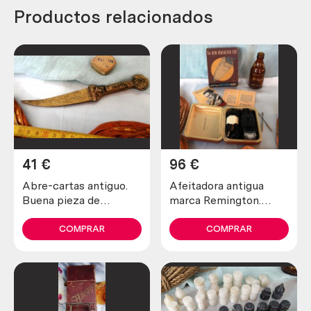
Productos relacionados
41
€
96
€
Abre-cartas antiguo.
Afeitadora antigua
Buena pieza de
marca Remington.
colección
Preciosa pieza de
colección
COMPRAR
COMPRAR