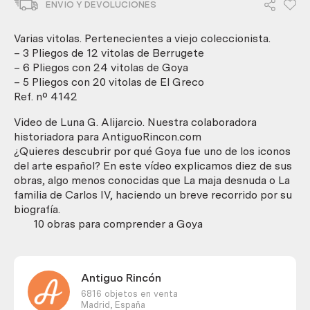
ENVIO Y DEVOLUCIONES
con
56
unidades
Varias vitolas. Pertenecientes a viejo coleccionista.
diferentes.
– 3 Pliegos de 12 vitolas de Berrugete
cantidad
– 6 Pliegos con 24 vitolas de Goya
– 5 Pliegos con 20 vitolas de El Greco
Ref. nº 4142
Video de Luna G. Alijarcio. Nuestra colaboradora
historiadora para AntiguoRincon.com
¿Quieres descubrir por qué Goya fue uno de los iconos
del arte español? En este vídeo explicamos diez de sus
obras, algo menos conocidas que La maja desnuda o La
familia de Carlos IV, haciendo un breve recorrido por su
biografía.
10 obras para comprender a Goya
Antiguo Rincón
6816 objetos en venta
Madrid,
España