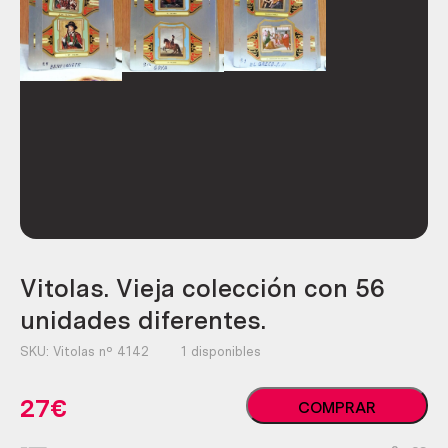
Vitolas. Vieja colección con 56
unidades diferentes.
SKU:
Vitolas nº 4142
1 disponibles
Vitolas.
27
€
COMPRAR
Vieja
colección