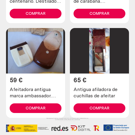
centenario. Destilador
de carabaña.
fabricado en pesado
Emblemática. Vacía
cobre. 80 litros.
COMPRAR
COMPRAR
59
€
65
€
Afeitadora antigua
Antigua afiladora de
marca ambassador.
cuchillas de afeitar
Preciosa pieza de
colección
COMPRAR
COMPRAR