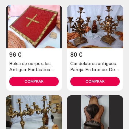
96
€
80
€
Bolsa de corporales.
Candelabros antiguos.
Antigua. Fantástica
Pareja. En bronce. De 3
pieza eclesiástica
brazos
COMPRAR
COMPRAR