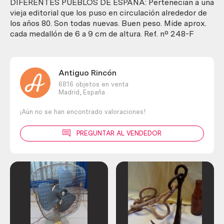
pueblos
DIFERENTES PUEBLOS DE ESPAÑA: Pertenecían a una
de
vieja editorial que los puso en circulación alrededor de
España.
los años 80. Son todas nuevas. Buen peso. Mide aprox.
cantidad
cada medallón de 6 a 9 cm de altura. Ref. nº 248-F
Antiguo Rincón
6816 objetos en venta
Madrid,
España
¡Aún no se han encontrado valoraciones!
PREGUNTAR AL VENDEDOR