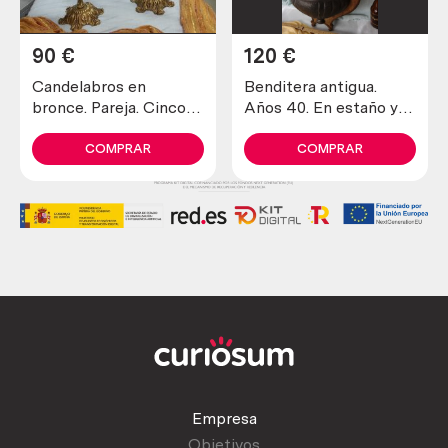
90
€
120
€
Candelabros en
Benditera antigua.
bronce. Pareja. Cinco
Años 40. En estaño y
brazos.
soporte madera.
Maravillosa pieza.
COMPRAR
COMPRAR
Aguamanil.
Empresa
Objetivos