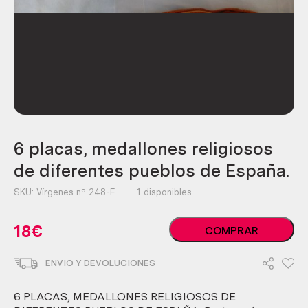
6 placas, medallones religiosos
de diferentes pueblos de España.
SKU:
Vírgenes nº 248-F
1 disponibles
6
18
€
COMPRAR
placas,
medallones
ENVIO Y DEVOLUCIONES
religiosos
de
diferentes
6 PLACAS, MEDALLONES RELIGIOSOS DE