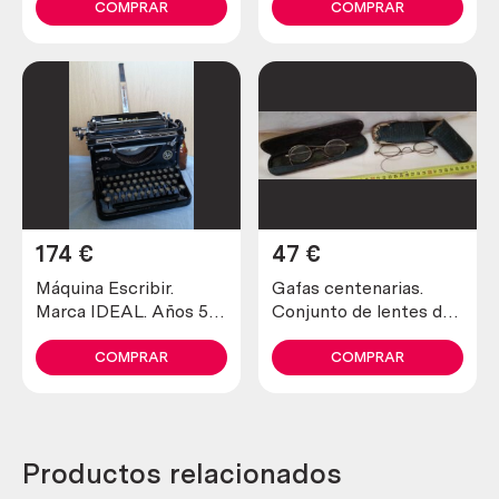
COMPRAR
COMPRAR
174
€
47
€
Máquina Escribir.
Gafas centenarias.
Marca IDEAL. Años 50.
Conjunto de lentes de
Typewriter old
época. Hundreds of
glasses.
COMPRAR
COMPRAR
Productos relacionados