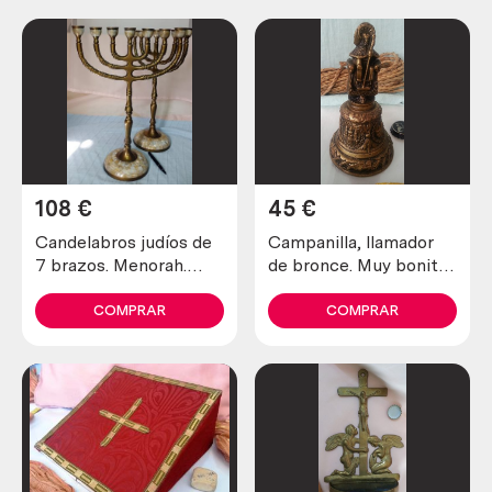
108
€
45
€
Candelabros judíos de
Campanilla, llamador
7 brazos. Menorah.
de bronce. Muy bonita
Pareja.
pieza. Old bell, brass
knocker
COMPRAR
COMPRAR