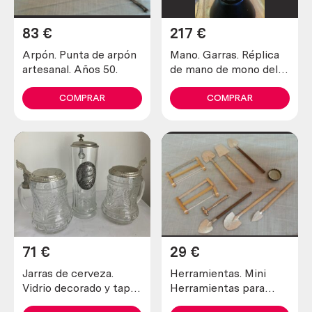
83
€
217
€
Arpón. Punta de arpón
Mano. Garras. Réplica
artesanal. Años 50.
de mano de mono del
Congo en campana de
vidrio.
COMPRAR
COMPRAR
71
€
29
€
Jarras de cerveza.
Herramientas. Mini
Vidrio decorado y tapa
Herramientas para
metálica. 3 unidades.
bricolaje o decoración.