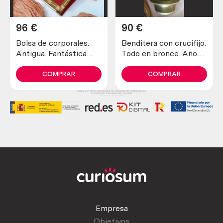
96
€
90
€
Bolsa de corporales.
Benditera con crucifijo.
Antigua. Fantástica
Todo en bronce. Años
pieza eclesiástica
60-70. Maravillosa
pieza.
COMPRAR
COMPRAR
Empresa
Objetivos