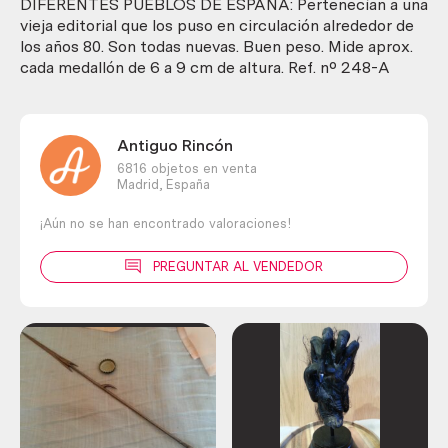
pueblos
DIFERENTES PUEBLOS DE ESPAÑA: Pertenecían a una
de
vieja editorial que los puso en circulación alrededor de
España.
los años 80. Son todas nuevas. Buen peso. Mide aprox.
cantidad
cada medallón de 6 a 9 cm de altura. Ref. nº 248-A
Antiguo Rincón
6816 objetos en venta
Madrid,
España
¡Aún no se han encontrado valoraciones!
PREGUNTAR AL VENDEDOR