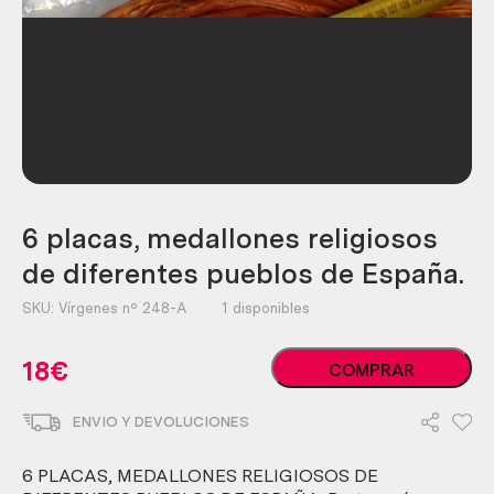
6 placas, medallones religiosos
de diferentes pueblos de España.
SKU:
Vírgenes nº 248-A
1 disponibles
6
18
€
COMPRAR
placas,
medallones
ENVIO Y DEVOLUCIONES
religiosos
de
diferentes
6 PLACAS, MEDALLONES RELIGIOSOS DE