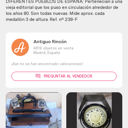
pueblos
DIFERENTES PUEBLOS DE ESPAÑA: Pertenecían a una
de
vieja editorial que los puso en circulación alrededor de
España.
los años 80. Son todas nuevas. Mide aprox. cada
cantidad
medallón 3 de altura. Ref. nº 238-F
Antiguo Rincón
6816 objetos en venta
Madrid,
España
¡Aún no se han encontrado valoraciones!
PREGUNTAR AL VENDEDOR