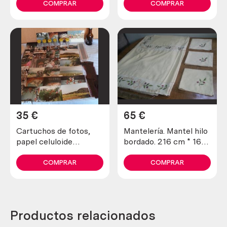
unidades.
COMPRAR
COMPRAR
35
€
65
€
Cartuchos de fotos,
Mantelería. Mantel hilo
papel celuloide
bordado. 216 cm * 168
revelado y fotos
cm con servilletas.
variadas. Vintage.
COMPRAR
COMPRAR
Conjunto decoración.
Productos relacionados