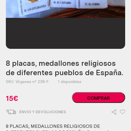
8 placas, medallones religiosos
de diferentes pueblos de España.
SKU:
Vírgenes nº 238-F
1 disponibles
8
15
€
COMPRAR
placas,
medallones
ENVIO Y DEVOLUCIONES
religiosos
de
diferentes
8 PLACAS, MEDALLONES RELIGIOSOS DE