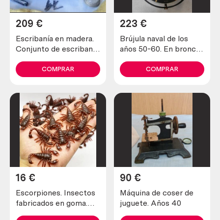
209
€
223
€
Escribanía en madera.
Brújula naval de los
Conjunto de escribanía
años 50-60. En bronce
de los años 60. Con
y vidrio.
complementos.
COMPRAR
COMPRAR
16
€
90
€
Escorpiones. Insectos
Máquina de coser de
fabricados en goma.
juguete. Años 40
Muy realistas. 24