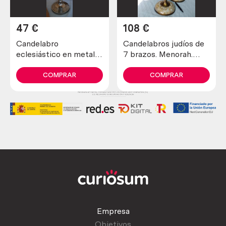
47
€
108
€
Candelabro
Candelabros judíos de
eclesiástico en metal
7 brazos. Menorah.
plateado. Años 70
Pareja.
COMPRAR
COMPRAR
Empresa
Objetivos