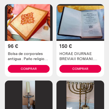
96
€
150
€
Bolsa de corporales
HORAE DIURNAE
antigua . Paño religioso.
BREVIAII ROMANI.
Fantástica pieza
Libro religioso.
eclesiástica
Centenario.
COMPRAR
COMPRAR