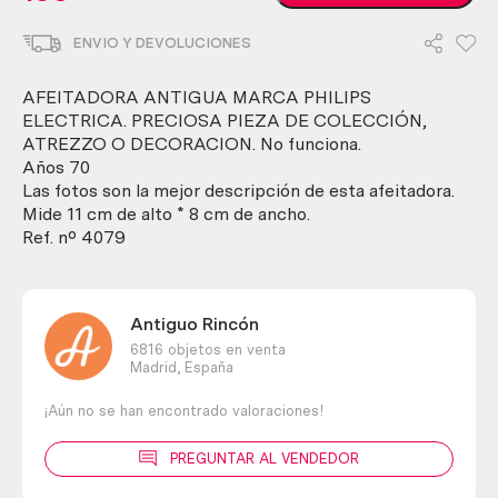
antigua
philips
ENVIO Y DEVOLUCIONES
eléctrica.
Años
70.
AFEITADORA ANTIGUA MARCA PHILIPS
Preciosa
ELECTRICA. PRECIOSA PIEZA DE COLECCIÓN,
pieza
ATREZZO O DECORACION. No funciona.
de
Años 70
decoración
Las fotos son la mejor descripción de esta afeitadora.
cantidad
Mide 11 cm de alto * 8 cm de ancho.
Ref. nº 4079
Antiguo Rincón
6816 objetos en venta
Madrid,
España
¡Aún no se han encontrado valoraciones!
PREGUNTAR AL VENDEDOR