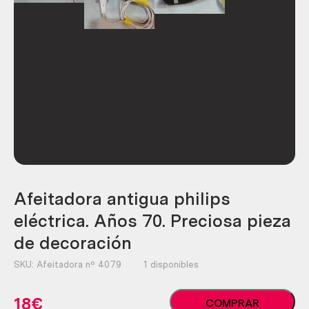
Afeitadora antigua philips
eléctrica. Años 70. Preciosa pieza
de decoración
SKU:
Afeitadora nº 4079
1 disponibles
Afeitadora
18
€
COMPRAR