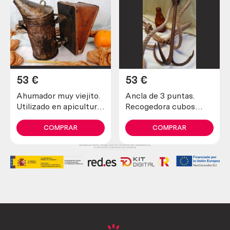
53
€
53
€
Ahumador muy viejito.
Ancla de 3 puntas.
Utilizado en apicultura
Recogedora cubos
para tranquilizar a las
perdidos en pozo. Con
abejas
soga incluida.
COMPRAR
COMPRAR