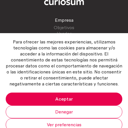
Empresa
Objetivos
Vender
Blog
Para ofrecer las mejores experiencias, utilizamos
tecnologías como las cookies para almacenar y/o
acceder a la información del dispositivo. El
Atención al cliente
consentimiento de estas tecnologías nos permitirá
Contactar
procesar datos como el comportamiento de navegación
Manual del vendedor
o las identificaciones únicas en este sitio. No consentir
o retirar el consentimiento, puede afectar
negativamente a ciertas características y funciones.
Aceptar
Política del servicio
|
Política de privacidad
|
Política de Cookies
Copyright ©2026 Curiosum S.L. Todos los derechos reservados.
Denegar
Ver preferencias