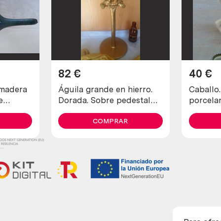
82
€
40
€
 madera
Águila grande en hierro.
Caballo.
e
Dorada. Sobre pedestal
porcela
artesanal.
España
COMPRAR