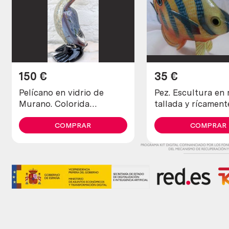
150
€
35
€
Pelícano en vidrio de
Pez. Escultura en
Murano. Colorida
tallada y rícament
escultura.
coloreada a mano.
COMPRAR
COMPRAR