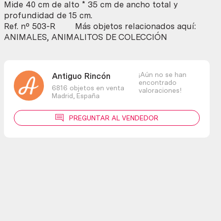
cantidad
Mide 40 cm de alto * 35 cm de ancho total y
profundidad de 15 cm.
Ref. nº 503-R Más objetos relacionados aquí:
ANIMALES, ANIMALITOS DE COLECCIÓN
¡Aún no se han
Antiguo Rincón
encontrado
6816 objetos en venta
valoraciones!
Madrid,
España
PREGUNTAR AL VENDEDOR