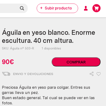
Subir producto
Águila en yeso blanco. Enorme
escultura. 40 cm altura.
SKU:
Águila nº 503-R
1 disponibles
Águila
90
€
COMPRAR
en
yeso
ENVIO Y DEVOLUCIONES
blanco.
Enorme
escultura.
Preciosa Águila en yeso para colgar. Entres sus
40
garras lleva un pez.
cm
Buen estado general. Tal cual se puede ver en las
altura.
fotos.