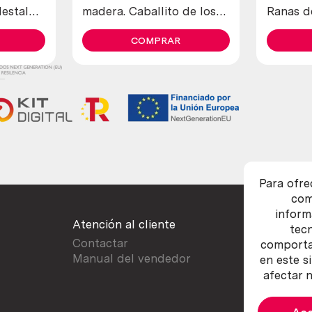
estal
madera. Caballito de los
Ranas de
años 50. Británico. Horse
80. Frog
rocker
COMPRAR
Couple
Para ofre
com
inform
Atención al cliente
tec
Contactar
comportam
Manual del vendedor
en este s
afectar n