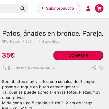
Subir producto
Patos, ánades en bronce. Pareja.
SKU:
Patos nº 972
1 disponibles
Patos,
35
€
COMPRAR
ánades
en
ENVIO Y DEVOLUCIONES
bronce.
Pareja.
cantidad
Son objetos muy viejitos con señales del tiempo
pasado aunque en buen estado general.
Tal cual se puede apreciar en las fotos. Piezas muy
decorativas.
Mide cada uno 8 cm de altura * 12 cm de largo.
Ref. Exp. nº 972