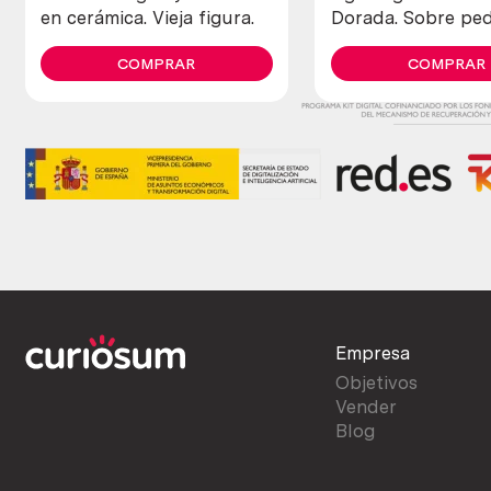
en cerámica. Vieja figura.
Dorada. Sobre ped
artesanal.
COMPRAR
COMPRAR
Empresa
Objetivos
Vender
Blog