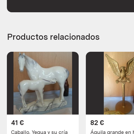
Productos relacionados
41
€
82
€
Caballo. Yegua y su cría
Águila grande en h