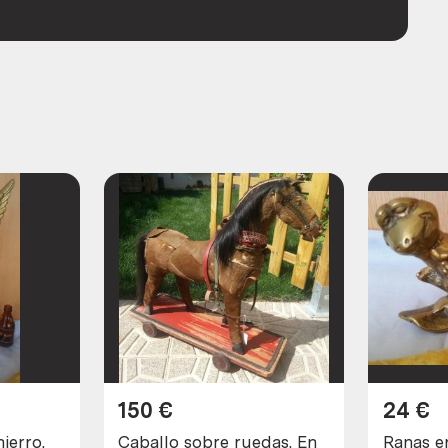
150
€
24
€
ierro.
Caballo sobre ruedas. En
Ranas en