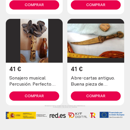
colección
estado.
COMPRAR
COMPRAR
41
€
41
€
Sonajero musical.
Abre-cartas antiguo.
Percusión. Perfecto
Buena pieza de
estado general.
colección
COMPRAR
COMPRAR