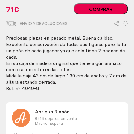
Ajedrez
71
€
COMPRAR
vintage
de
ENVIO Y DEVOLUCIONES
origen
marroquí.
cantidad
Preciosas piezas en pesado metal. Buena calidad.
Excelente conservación de todas sus figuras pero falta
un peón de cada jugador ya que solo tiene 7 peones de
cada.
En su caja de madera original que tiene algún arañazo
como se muestra en las fotos.
Mide la caja 43 cm de largo * 30 cm de ancho y 7 cm de
altura estando cerrada.
Ref. nº 4049-9
Antiguo Rincón
6816 objetos en venta
Madrid,
España