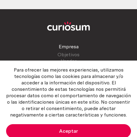
Empresa
Objetivos
Vender
Blog
Para ofrecer las mejores experiencias, utilizamos
tecnologías como las cookies para almacenar y/o
acceder a la información del dispositivo. El
Atención al cliente
consentimiento de estas tecnologías nos permitirá
Contactar
procesar datos como el comportamiento de navegación
Manual del vendedor
o las identificaciones únicas en este sitio. No consentir
o retirar el consentimiento, puede afectar
negativamente a ciertas características y funciones.
Aceptar
Política del servicio
|
Política de privacidad
|
Política de Cookies