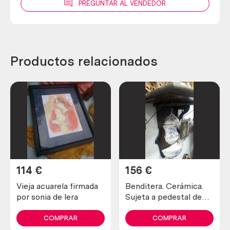
PREGUNTAR AL VENDEDOR
Productos relacionados
114
€
156
€
Vieja acuarela firmada
Benditera. Cerámica.
por sonia de lera
Sujeta a pedestal de
madera. Aguamanil.
COMPRAR
COMPRAR