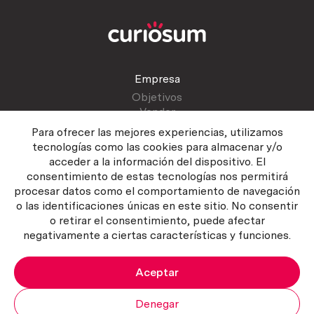
Empresa
Objetivos
Vender
Blog
Para ofrecer las mejores experiencias, utilizamos
tecnologías como las cookies para almacenar y/o
acceder a la información del dispositivo. El
Atención al cliente
consentimiento de estas tecnologías nos permitirá
Contactar
procesar datos como el comportamiento de navegación
Manual del vendedor
o las identificaciones únicas en este sitio. No consentir
o retirar el consentimiento, puede afectar
negativamente a ciertas características y funciones.
Aceptar
Política del servicio
|
Política de privacidad
|
Política de Cookies
Copyright ©2026 Curiosum S.L. Todos los derechos reservados.
Denegar