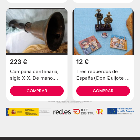
223
€
12
€
Campana centenaria,
Tres recuerdos de
siglo XIX. De mano.
España (Don Quijote e
Anuncia el viático o la
imanes)
extremaunción.
COMPRAR
COMPRAR