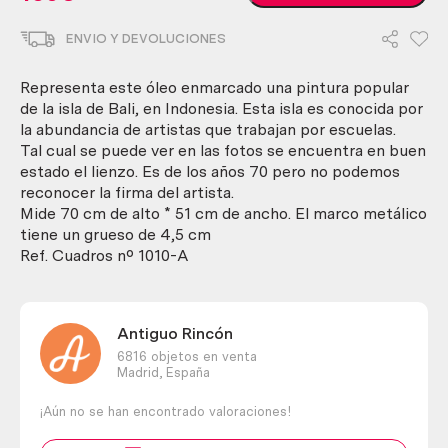
procedente
de
ENVIO Y DEVOLUCIONES
La
Isla
de
Representa este óleo enmarcado una pintura popular
Bali,
de la isla de Bali, en Indonesia. Esta isla es conocida por
Indonesia.
la abundancia de artistas que trabajan por escuelas.
Enmarcado.
Tal cual se puede ver en las fotos se encuentra en buen
Original.
estado el lienzo. Es de los años 70 pero no podemos
Gran
reconocer la firma del artista.
tamaño.
Mide 70 cm de alto * 51 cm de ancho. El marco metálico
cantidad
tiene un grueso de 4,5 cm
Ref. Cuadros nº 1010-A
Antiguo Rincón
6816 objetos en venta
Madrid,
España
¡Aún no se han encontrado valoraciones!