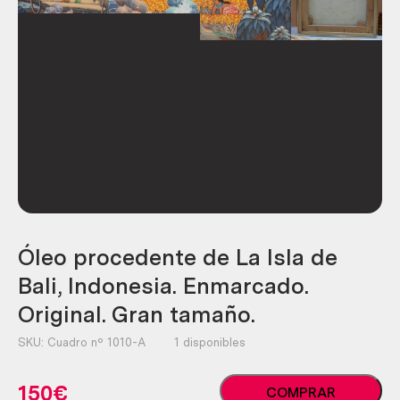
Óleo procedente de La Isla de
Bali, Indonesia. Enmarcado.
Original. Gran tamaño.
SKU:
Cuadro nº 1010-A
1 disponibles
Óleo
150
€
COMPRAR