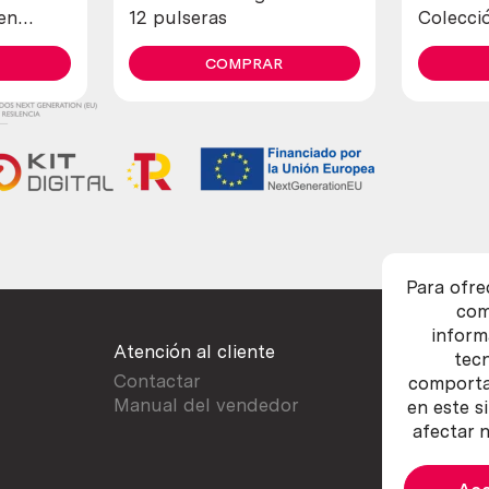
en
12 pulseras
Colecció
precios
COMPRAR
Para ofre
com
inform
Atención al cliente
tec
Contactar
comportam
Manual del vendedor
en este s
afectar n