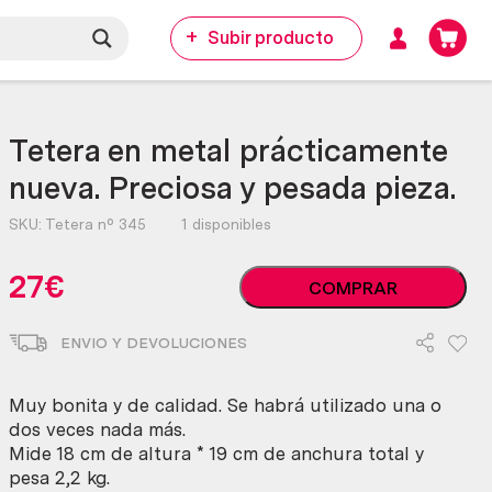
Subir producto
Tetera en metal prácticamente
nueva. Preciosa y pesada pieza.
SKU:
Tetera nº 345
1 disponibles
Tetera
27
€
COMPRAR
en
metal
ENVIO Y DEVOLUCIONES
prácticamente
nueva.
Preciosa
Muy bonita y de calidad. Se habrá utilizado una o
y
dos veces nada más.
pesada
Mide 18 cm de altura * 19 cm de anchura total y
pieza.
pesa 2,2 kg.