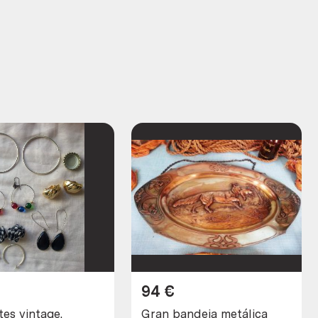
94
€
es vintage.
Gran bandeja metálica