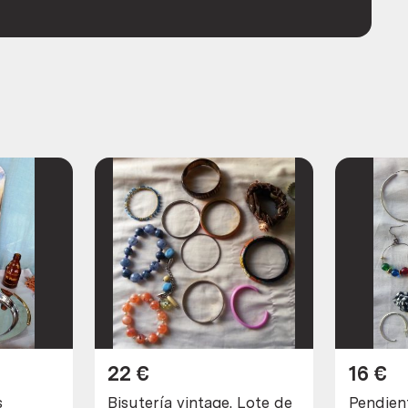
22
€
16
€
s
Bisutería vintage. Lote de
Pendient